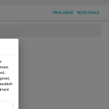
PŘIHLÁŠENÍ
REGISTRACE
e
 mezi
erů.
govat,
ásadách
 které