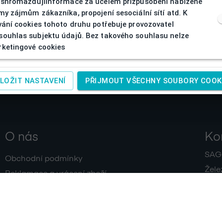
 shromažďujíinformace za účelem přizpůsobení nabízené
my zájmům zákazníka, propojení sesociální sítí atd. K
vání cookies tohoto druhu potřebuje provozovatel
ouhlas subjektu údajů. Bez takového souhlasu nelze
ketingové cookies
LOŽIT NASTAVENÍ
PŘIJMOUT VŠECHNY SOUBORY COOK
O nás
Ko
SAGIT
Obchodní podmínky
Žele
Reklamace a vrácení zboží
+420
Doprava a platby
IČ:
4
Zpracování osobních údajů
Kontakty