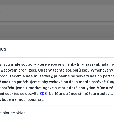
ies
 jsou malé soubory, které webové stránky (i ty naše) ukládají v
webovém prohlížeči. Obsahy těchto souborů jsou vyměňovány
rohlížečem a našimi servery, případně se servery našich partn
é cookies potřebujeme, aby webová stránka mohla správně fun
 potřebujeme k marketingové a statistické analytice. Více o z
ní cookies se dozvíte
ZDE
. Na této stránce si můžete nastavit,
s budeme moci používat.
iální cookies