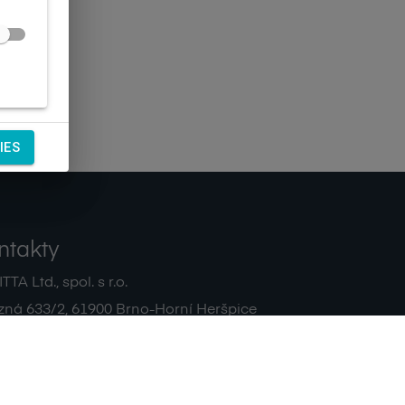
IES
ntakty
TA Ltd., spol. s r.o.
zná 633/2
,
61900
Brno-Horní Heršpice
|
 511 440 500
noreply@sagitta.cz
|
7908904
DIČ:
CZ47908904