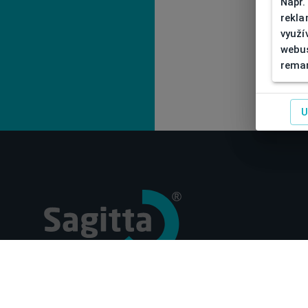
Např.
rekla
využí
webus
remar
U