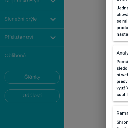
Dioptrické Brýle
Jedná
chová
Sluneční brýle
se mi
produ
nasta
Příslušenství
Analy
Oblíbené
Pomáh
sledo
si we
Články
předv
využí
souh
Události
Rema
Shrom