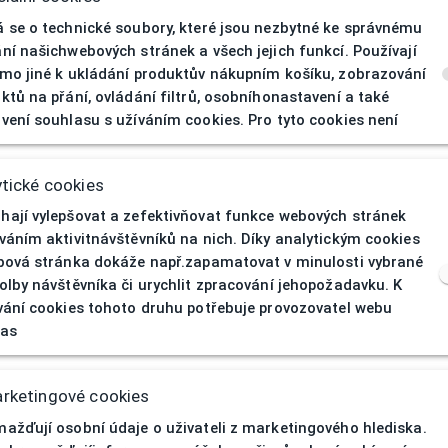
 se o technické soubory, které jsou nezbytné ke správnému
ní našichwebových stránek a všech jejich funkcí. Používají
mo jiné k ukládání produktův nákupním košíku, zobrazování
ktů na přání, ovládání filtrů, osobníhonastavení a také
vení souhlasu s užíváním cookies. Pro tyto cookies není
404
| Stránka nen
tické cookies
ají vylepšovat a zefektivňovat funkce webových stránek
váním aktivitnávštěvníků na nich. Díky analytickým cookies
bová stránka dokáže např.zapamatovat v minulosti vybrané
olby návštěvníka či urychlit zpracování jehopožadavku. K
vání cookies tohoto druhu potřebuje provozovatel webu
las
rketingové cookies
ažďují osobní údaje o uživateli z marketingového hlediska.