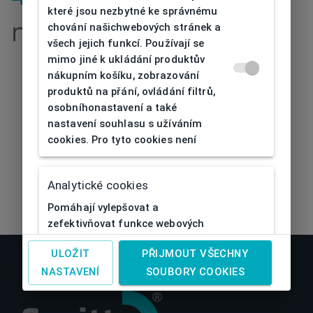
které jsou nezbytné ke správnému
chování našichwebových stránek a
nenalezena
všech jejich funkcí. Používají se
mimo jiné k ukládání produktův
nákupním košíku, zobrazování
produktů na přání, ovládání filtrů,
osobníhonastavení a také
nastavení souhlasu s užíváním
cookies. Pro tyto cookies není
Analytické cookies
Pomáhají vylepšovat a
zefektivňovat funkce webových
stránek sledováním
ULOŽIT
PŘIJMOUT VŠECHNY
aktivitnávštěvníků na nich. Díky
analytickým cookies si webová
NASTAVENÍ
SOUBORY COOKIES
stránka dokáže např.zapamatovat
v minulosti vybrané předvolby