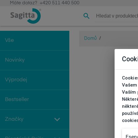
Máte dotaz?
+420 511 440 500
Domů
/
Vše
Cook
Novinky
Cookies
Výprodej
Vašem 
Vaším p
Někter
Bestseller
některé
používá
Značky
cookie
Esenc