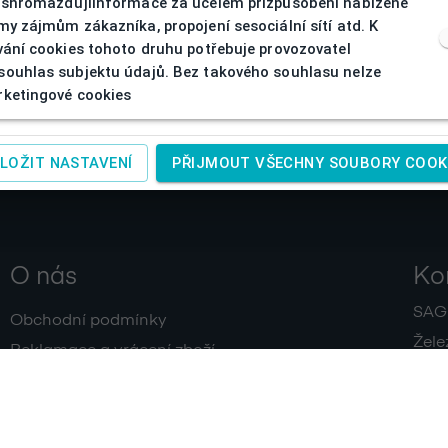
 shromažďujíinformace za účelem přizpůsobení nabízené
my zájmům zákazníka, propojení sesociální sítí atd. K
vání cookies tohoto druhu potřebuje provozovatel
ouhlas subjektu údajů. Bez takového souhlasu nelze
ketingové cookies
LOŽIT NASTAVENÍ
PŘIJMOUT VŠECHNY SOUBORY COOK
O nás
Ko
SAGIT
Obchodní podmínky
Žele
Reklamace a vrácení zboží
+420
Doprava a platby
IČ:
4
Zpracování osobních údajů
Kontakty