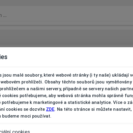
ies
 jsou malé soubory, které webové stránky (i ty naše) ukládají v
webovém prohlížeči. Obsahy těchto souborů jsou vyměňovány
rohlížečem a našimi servery, případně se servery našich partn
é cookies potřebujeme, aby webová stránka mohla správně fun
 potřebujeme k marketingové a statistické analytice. Více o z
ní cookies se dozvíte
ZDE
. Na této stránce si můžete nastavit,
s budeme moci používat.
iální cookies