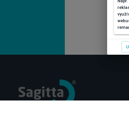
Např.
rekla
využí
webus
remar
U