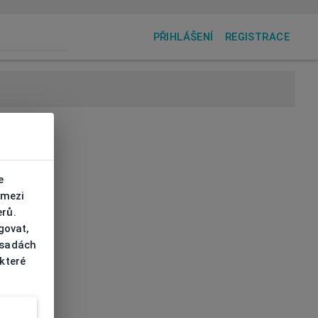
PŘIHLÁŠENÍ
REGISTRACE
e
 mezi
erů.
govat,
ásadách
 které