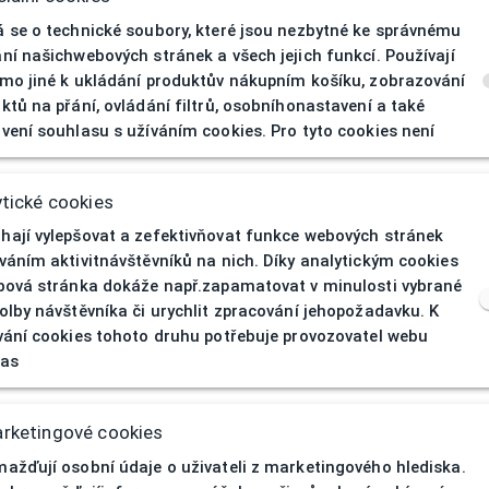
 se o technické soubory, které jsou nezbytné ke správnému
ní našichwebových stránek a všech jejich funkcí. Používají
mo jiné k ukládání produktův nákupním košíku, zobrazování
ktů na přání, ovládání filtrů, osobníhonastavení a také
vení souhlasu s užíváním cookies. Pro tyto cookies není
404
| Stránka nen
tické cookies
ají vylepšovat a zefektivňovat funkce webových stránek
váním aktivitnávštěvníků na nich. Díky analytickým cookies
bová stránka dokáže např.zapamatovat v minulosti vybrané
olby návštěvníka či urychlit zpracování jehopožadavku. K
vání cookies tohoto druhu potřebuje provozovatel webu
las
rketingové cookies
ažďují osobní údaje o uživateli z marketingového hlediska.