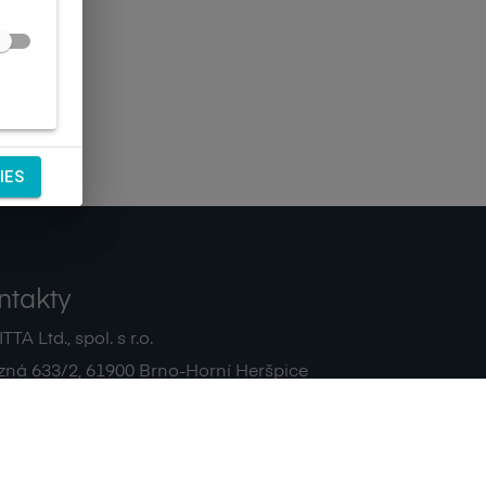
IES
ntakty
TA Ltd., spol. s r.o.
zná 633/2
,
61900
Brno-Horní Heršpice
|
 511 440 500
noreply@sagitta.cz
|
7908904
DIČ:
CZ47908904