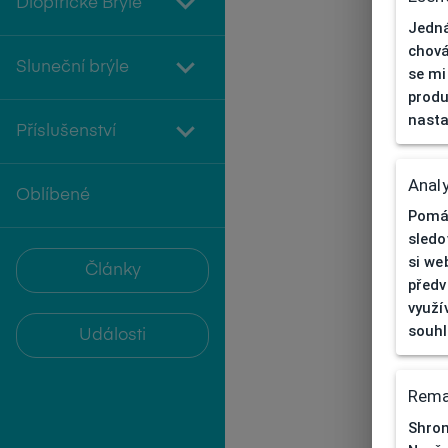
Dioptrické Brýle
Jedná
chová
Sluneční brýle
se mi
produ
nasta
Příslušenství
Analy
Oblíbené
Pomáh
sledo
si we
Články
předv
využí
souh
Události
Rema
Shrom