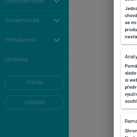
Dioptrické Brýle
Jedná
chová
Sluneční brýle
se mi
produ
nasta
Příslušenství
Analy
Oblíbené
Pomáh
sledo
si we
Články
předv
využí
souh
Události
Rema
Shrom