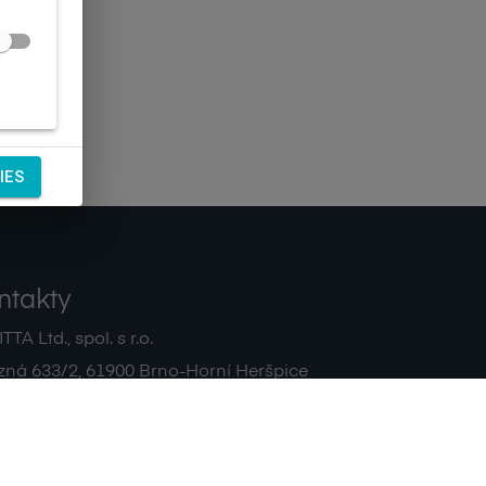
IES
ntakty
TA Ltd., spol. s r.o.
zná 633/2
,
61900
Brno-Horní Heršpice
|
 511 440 500
noreply@sagitta.cz
|
7908904
DIČ:
CZ47908904