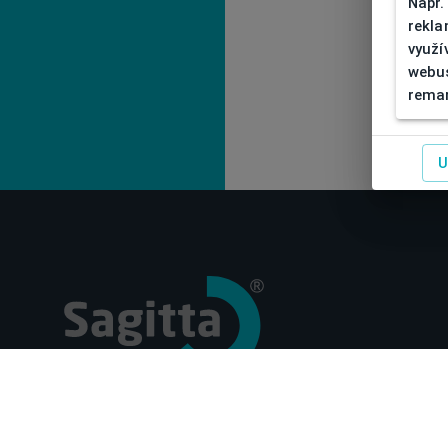
Např.
rekla
využí
webus
remar
U