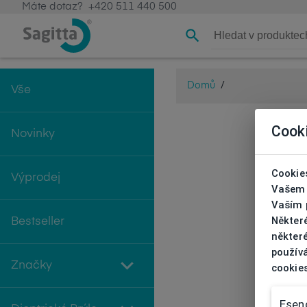
Máte dotaz?
+420 511 440 500
Domů
/
Vše
Cook
Novinky
Cookies
Výprodej
Vašem 
Vaším p
Někter
Bestseller
některé
používá
Značky
cookie
Esenc