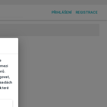
PŘIHLÁŠENÍ
REGISTRACE
e
 mezi
erů.
govat,
ásadách
 které