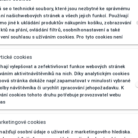
 se o technické soubory, které jsou nezbytné ke správnému
ní našichwebových stránek a všech jejich funkcí. Používají
mo jiné k ukládání produktův nákupním košíku, zobrazování
ktů na přání, ovládání filtrů, osobníhonastavení a také
vení souhlasu s užíváním cookies. Pro tyto cookies není
404
| Stránka nen
tické cookies
ají vylepšovat a zefektivňovat funkce webových stránek
váním aktivitnávštěvníků na nich. Díky analytickým cookies
bová stránka dokáže např.zapamatovat v minulosti vybrané
olby návštěvníka či urychlit zpracování jehopožadavku. K
vání cookies tohoto druhu potřebuje provozovatel webu
las
rketingové cookies
ažďují osobní údaje o uživateli z marketingového hlediska.