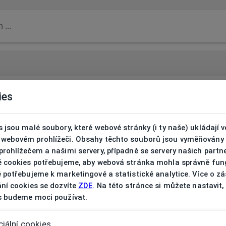
ies
 jsou malé soubory, které webové stránky (i ty naše) ukládají v
webovém prohlížeči. Obsahy těchto souborů jsou vyměňovány
rohlížečem a našimi servery, případně se servery našich partn
é cookies potřebujeme, aby webová stránka mohla správně fun
 potřebujeme k marketingové a statistické analytice. Více o z
ní cookies se dozvíte
ZDE
. Na této stránce si můžete nastavit,
s budeme moci používat.
iální cookies