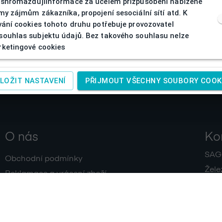
 shromažďujíinformace za účelem přizpůsobení nabízené
my zájmům zákazníka, propojení sesociální sítí atd. K
vání cookies tohoto druhu potřebuje provozovatel
ouhlas subjektu údajů. Bez takového souhlasu nelze
ketingové cookies
LOŽIT NASTAVENÍ
PŘIJMOUT VŠECHNY SOUBORY COOK
O nás
Ko
SAGIT
Obchodní podmínky
Žele
Reklamace a vrácení zboží
+420
Doprava a platby
IČ:
4
Zpracování osobních údajů
Kontakty