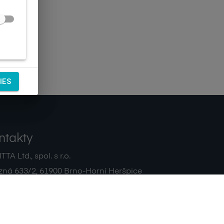
IES
ntakty
TA Ltd., spol. s r.o.
zná 633/2
,
61900
Brno-Horní Heršpice
|
 511 440 500
noreply@sagitta.cz
|
7908904
DIČ:
CZ47908904