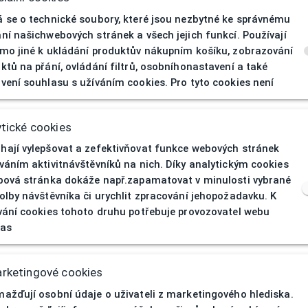
 se o technické soubory, které jsou nezbytné ke správnému
ní našichwebových stránek a všech jejich funkcí. Používají
mo jiné k ukládání produktův nákupním košíku, zobrazování
ktů na přání, ovládání filtrů, osobníhonastavení a také
vení souhlasu s užíváním cookies. Pro tyto cookies není
404
| Stránka nen
tické cookies
ají vylepšovat a zefektivňovat funkce webových stránek
váním aktivitnávštěvníků na nich. Díky analytickým cookies
bová stránka dokáže např.zapamatovat v minulosti vybrané
olby návštěvníka či urychlit zpracování jehopožadavku. K
vání cookies tohoto druhu potřebuje provozovatel webu
las
rketingové cookies
ažďují osobní údaje o uživateli z marketingového hlediska.