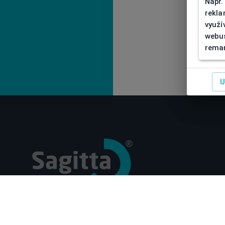
Např.
rekla
využí
webus
remar
U