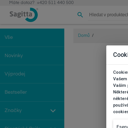
Máte dotaz?
+420 511 440 500
Domů
/
Vše
Cook
Novinky
Cookies
Výprodej
Vašem 
Vaším p
Někter
Bestseller
některé
používá
Značky
cookie
Esenc