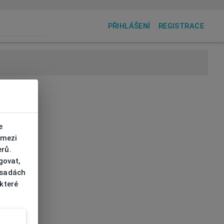
PŘIHLÁŠENÍ
REGISTRACE
e
 mezi
erů.
govat,
ásadách
 které