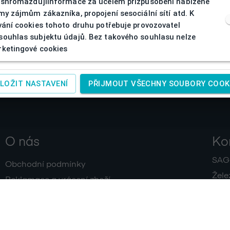
 shromažďujíinformace za účelem přizpůsobení nabízené
my zájmům zákazníka, propojení sesociální sítí atd. K
vání cookies tohoto druhu potřebuje provozovatel
ouhlas subjektu údajů. Bez takového souhlasu nelze
ketingové cookies
LOŽIT NASTAVENÍ
PŘIJMOUT VŠECHNY SOUBORY COOK
O nás
Ko
SAGIT
Obchodní podmínky
Žele
Reklamace a vrácení zboží
+420
Doprava a platby
IČ:
4
Zpracování osobních údajů
Kontakty