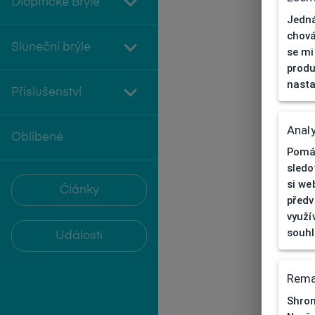
Dioptrické Brýle
Jedná
chová
Sluneční brýle
se mi
produ
nasta
Příslušenství
Analy
Oblíbené
Pomáh
sledo
si we
Články
předv
využí
souh
Události
Rema
Shrom