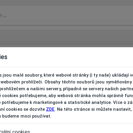
ies
 jsou malé soubory, které webové stránky (i ty naše) ukládají v
webovém prohlížeči. Obsahy těchto souborů jsou vyměňovány
rohlížečem a našimi servery, případně se servery našich partn
é cookies potřebujeme, aby webová stránka mohla správně fun
 potřebujeme k marketingové a statistické analytice. Více o z
ní cookies se dozvíte
ZDE
. Na této stránce si můžete nastavit,
s budeme moci používat.
iální cookies