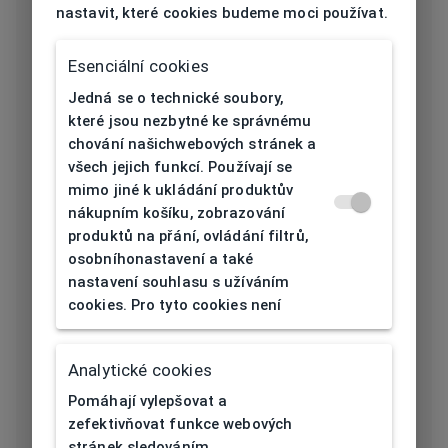
nastavit, které cookies budeme moci používat.
Určení
Unisex
Typ obruby
Celoobruba
Esenciální cookies
Jedná se o technické soubory,
Materiál
které jsou nezbytné ke správnému
Titan
obruby
chování našichwebových stránek a
všech jejich funkcí. Používají se
Barva obruby
Modrá
mimo jiné k ukládání produktův
nákupním košíku, zobrazování
Tvar obruby
Kulatý
produktů na přání, ovládání filtrů,
osobníhonastavení a také
nastavení souhlasu s užíváním
Šířka očnice
45
cookies. Pro tyto cookies není
[mm]
Šířka nosníku
Analytické cookies
22
[mm]
Pomáhají vylepšovat a
zefektivňovat funkce webových
Výška očnice
40
stránek sledováním