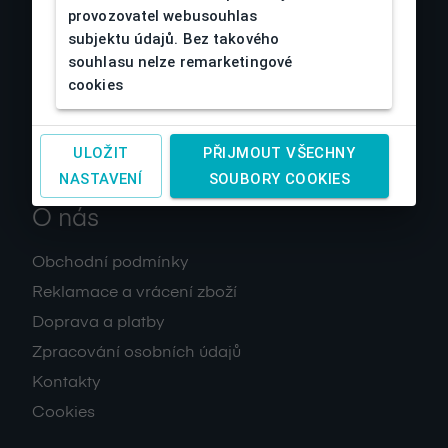
provozovatel webusouhlas
subjektu údajů. Bez takového
souhlasu nelze remarketingové
cookies
ULOŽIT
PŘIJMOUT VŠECHNY
NASTAVENÍ
SOUBORY COOKIES
O nás
Obchodní podmínky
Reklamace a vrácení zboží
Doprava a platby
Zpracování osobních údajů
Kontakty
Cookies