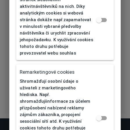
[mm]
aktivitnávštěvníků na nich. Díky
analytickým cookies si webová
Délka stranice
145
stránka dokáže např.zapamatovat
[mm]
v minulosti vybrané předvolby
návštěvníka či urychlit zpracování
Typ nosníku
Sedýlka
jehopožadavku. K využívání cookies
tohoto druhu potřebuje
Prohnutí očnice
provozovatel webu souhlas
4
[báze]
Flex
Ne
Remarketingové cookies
Shromažďují osobní údaje o
Eco Friendly
Ne
uživateli z marketingového
hlediska. Např.
shromažďujíinformace za účelem
přizpůsobení nabízené reklamy
zájmům zákazníka, propojení
sesociální sítí atd. K využívání
cookies tohoto druhu potřebuje