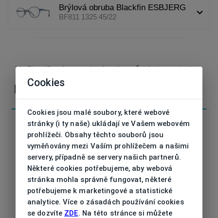
Brýlová obruba Blackfin ESBJERG
BF811 1325 45/22
V případě nejasností nebo dotazů nás
kontaktujte
Cookies
Parametry
Cookies jsou malé soubory, které webové
stránky (i ty naše) ukládají ve Vašem webovém
prohlížeči. Obsahy těchto souborů jsou
vyměňovány mezi Vaším prohlížečem a našimi
servery, případně se servery našich partnerů.
Kód
BF811 1325 45/22
Některé cookies potřebujeme, aby webová
stránka mohla správně fungovat, některé
Značka
BLACKFIN
potřebujeme k marketingové a statistické
analytice. Více o zásadách používání cookies
Druh obruby
Dioptrické
se dozvíte
ZDE
. Na této stránce si můžete