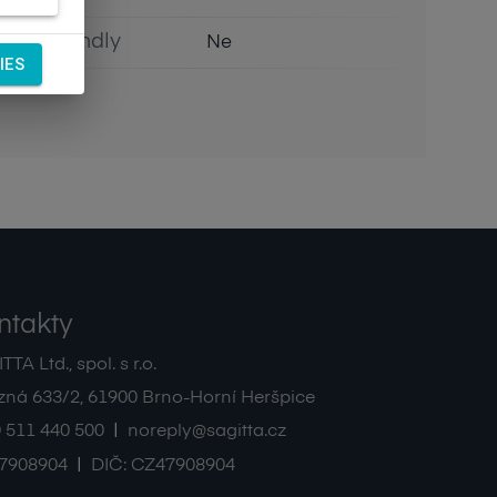
Eco Friendly
Ne
IES
ntakty
TA Ltd., spol. s r.o.
zná 633/2
,
61900
Brno-Horní Heršpice
|
 511 440 500
noreply@sagitta.cz
|
7908904
DIČ:
CZ47908904