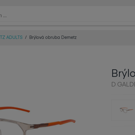
TZ ADULTS
/
Brýlová obruba Demetz
Brýl
D GALD