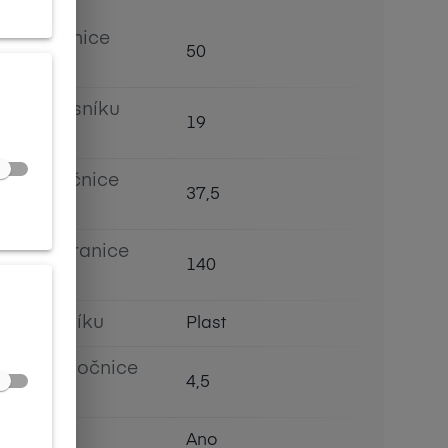
Šířka očnice
50
[mm]
Šířka nosníku
19
[mm]
Výška očnice
37,5
[mm]
Délka stranice
140
[mm]
Typ nosníku
Plast
Prohnutí očnice
4,5
[báze]
Flex
Ano