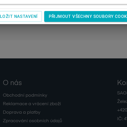
LOŽIT NASTAVENÍ
PŘIJMOUT VŠECHNY SOUBORY COOK
O nás
Ko
SAGIT
Obchodní podmínky
Žele
Reklamace a vrácení zboží
+420
Doprava a platby
IČ:
4
Zpracování osobních údajů