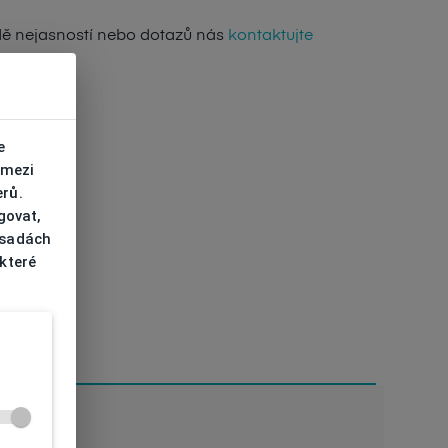
dě nejasností nebo dotazů nás
kontaktujte
e
 mezi
erů.
govat,
ásadách
 které