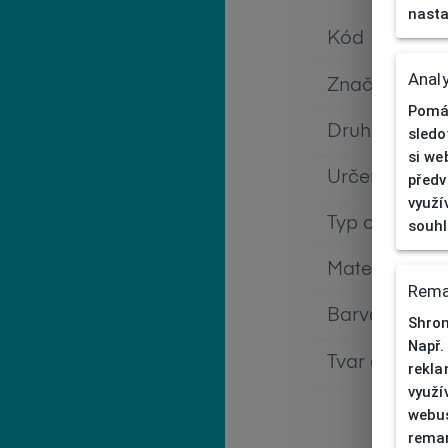
nasta
Kód
Analy
Značka
Pomáh
Druh obruby
sledo
si we
Určení
předv
využí
Typ obruby
souh
Materiál obr
Rema
Barva obrub
Shrom
Např.
Tvar obruby
rekla
využí
webus
remar