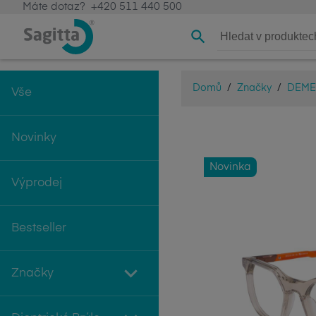
Máte dotaz?
+420 511 440 500
Domů
/
Značky
/
DEME
Vše
Novinky
Novinka
Výprodej
Bestseller
Značky