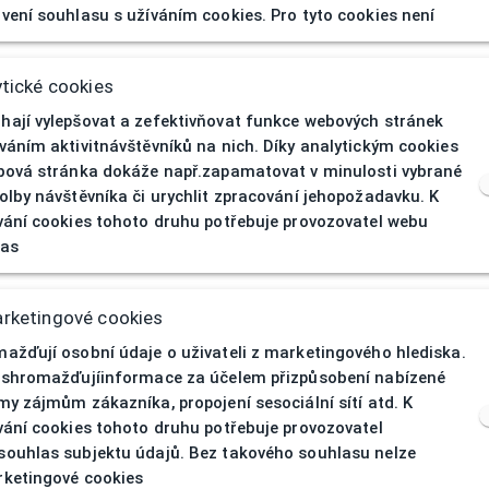
vení souhlasu s užíváním cookies. Pro tyto cookies není
D GALDR346450
50/19
tické cookies
DEMETZ ADULTS
ají vylepšovat a zefektivňovat funkce webových stránek
Dioptrické
váním aktivitnávštěvníků na nich. Díky analytickým cookies
bová stránka dokáže např.zapamatovat v minulosti vybrané
Pánská
olby návštěvníka či urychlit zpracování jehopožadavku. K
vání cookies tohoto druhu potřebuje provozovatel webu
Celoobruba
las
uby
Plast
rketingové cookies
Oranžová,
y
ažďují osobní údaje o uživateli z marketingového hlediska.
Transparentní
 shromažďujíinformace za účelem přizpůsobení nabízené
Nepravidelný
my zájmům zákazníka, propojení sesociální sítí atd. K
vání cookies tohoto druhu potřebuje provozovatel
ouhlas subjektu údajů. Bez takového souhlasu nelze
ketingové cookies