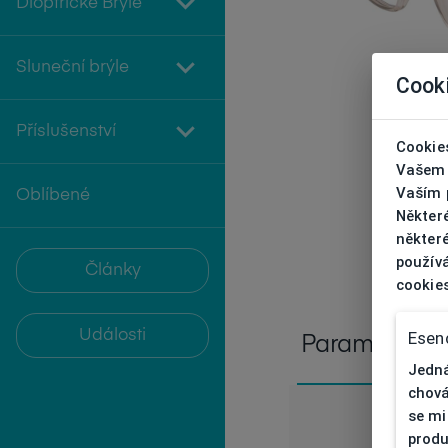
Dioptrické Brýle
Sluneční brýle
Cook
Příslušenství
Cookies
Vašem 
Vaším p
Oblíbené
Někter
některé
používá
Články
cookie
Události
Esenc
Parametry
Jedná
chová
se mi
produ