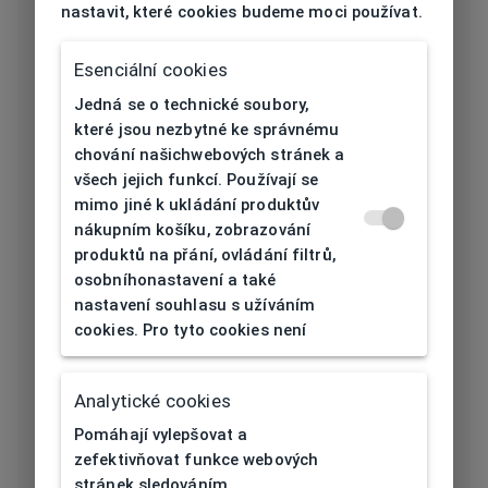
nastavit, které cookies budeme moci používat.
Určení
Pánská
Typ obruby
Celoobruba
Esenciální cookies
Jedná se o technické soubory,
Materiál
které jsou nezbytné ke správnému
Plast
obruby
chování našichwebových stránek a
všech jejich funkcí. Používají se
Barva obruby
Modrá
mimo jiné k ukládání produktův
nákupním košíku, zobrazování
Tvar obruby
Obdélníkový
produktů na přání, ovládání filtrů,
osobníhonastavení a také
nastavení souhlasu s užíváním
Šířka očnice
53
cookies. Pro tyto cookies není
[mm]
Šířka nosníku
Analytické cookies
19
[mm]
Pomáhají vylepšovat a
zefektivňovat funkce webových
Výška očnice
36,5
stránek sledováním