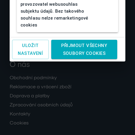
provozovatel webusouhlas
subjektu údajů. Bez takového
souhlasu nelze remarketingové
cookies
ULOŽIT
PŘIJMOUT VŠECHNY
NASTAVENÍ
SOUBORY COOKIES
O nás
Obchodní podmínky
Reklamace a vrácení zboží
Doprava a platby
Zpracování osobních údajů
Kontakty
Cookies