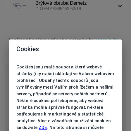
Brýlová obruba Demetz
D GERYS385453 53/19
V případě nejasností nebo dotazů nás
kontaktujte
Cookies
Parametry
Cookies jsou malé soubory, které webové
stránky (i ty naše) ukládají ve Vašem webovém
prohlížeči. Obsahy těchto souborů jsou
vyměňovány mezi Vaším prohlížečem a našimi
D GERYS385453
servery, případně se servery našich partnerů.
Kód
53/19
Některé cookies potřebujeme, aby webová
stránka mohla správně fungovat, některé
Značka
DEMETZ ADULTS
potřebujeme k marketingové a statistické
analytice. Více o zásadách používání cookies
Druh obruby
Dioptrické
se dozvíte
ZDE
. Na této stránce si můžete