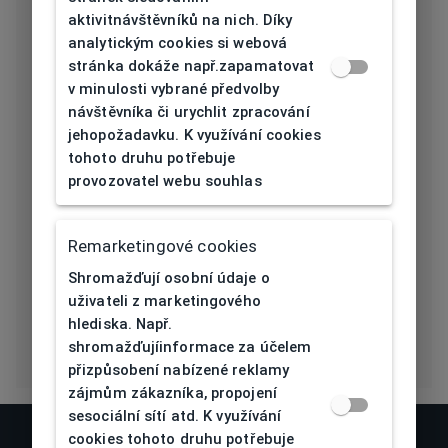
[mm]
aktivitnávštěvníků na nich. Díky
analytickým cookies si webová
Délka stranice
140
stránka dokáže např.zapamatovat
[mm]
v minulosti vybrané předvolby
návštěvníka či urychlit zpracování
Typ nosníku
Plast
jehopožadavku. K využívání cookies
tohoto druhu potřebuje
Prohnutí očnice
4,5
provozovatel webu souhlas
[báze]
Flex
Ano
Remarketingové cookies
Shromažďují osobní údaje o
Eco Friendly
Ne
uživateli z marketingového
hlediska. Např.
shromažďujíinformace za účelem
přizpůsobení nabízené reklamy
zájmům zákazníka, propojení
sesociální sítí atd. K využívání
cookies tohoto druhu potřebuje