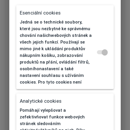
Typ obruby
Celoobruba
Esenciální cookies
Materiál
Jedná se o technické soubory,
Acetát
obruby
které jsou nezbytné ke správnému
chování našichwebových stránek a
Barva obruby
Černá
všech jejich funkcí. Používají se
mimo jiné k ukládání produktův
Tvar obruby
Obdélníkový
nákupním košíku, zobrazování
produktů na přání, ovládání filtrů,
osobníhonastavení a také
Šířka očnice
56
nastavení souhlasu s užíváním
[mm]
cookies. Pro tyto cookies není
Šířka nosníku
15
[mm]
Analytické cookies
Pomáhají vylepšovat a
Výška očnice
38
zefektivňovat funkce webových
[mm]
stránek sledováním