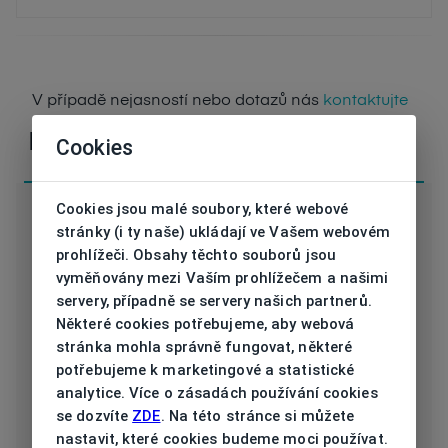
V případě nejasností nebo dotazů nás
kontaktujte
Parametry
Cookies
Cookies jsou malé soubory, které webové
stránky (i ty naše) ukládají ve Vašem webovém
prohlížeči. Obsahy těchto souborů jsou
vyměňovány mezi Vaším prohlížečem a našimi
Kód
31527 4928 56/15
servery, případně se servery našich partnerů.
Některé cookies potřebujeme, aby webová
Značka
JAGUAR
stránka mohla správně fungovat, některé
potřebujeme k marketingové a statistické
Druh obruby
Dioptrické
analytice. Více o zásadách používání cookies
se dozvíte
ZDE
. Na této stránce si můžete
Určení
Pánská
nastavit, které cookies budeme moci používat.