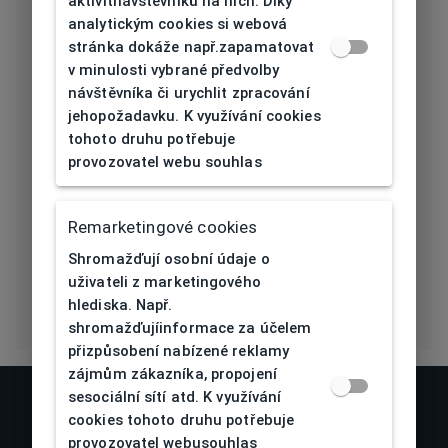
aktivitnávštěvníků na nich. Díky
Délka stranice
analytickým cookies si webová
145
[mm]
stránka dokáže např.zapamatovat
v minulosti vybrané předvolby
Typ nosníku
Plast
návštěvníka či urychlit zpracování
jehopožadavku. K využívání cookies
Prohnutí očnice
tohoto druhu potřebuje
4,5
[báze]
provozovatel webu souhlas
Flex
Ano
Remarketingové cookies
Eco Friendly
Ne
Shromažďují osobní údaje o
uživateli z marketingového
hlediska. Např.
shromažďujíinformace za účelem
přizpůsobení nabízené reklamy
zájmům zákazníka, propojení
sesociální sítí atd. K využívání
cookies tohoto druhu potřebuje
provozovatel webusouhlas