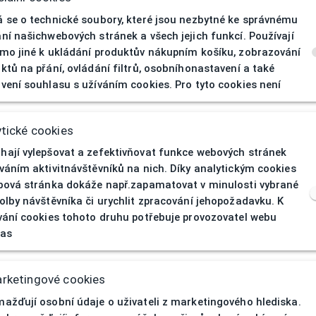
 se o technické soubory, které jsou nezbytné ke správnému
ní našichwebových stránek a všech jejich funkcí. Používají
mo jiné k ukládání produktův nákupním košíku, zobrazování
ktů na přání, ovládání filtrů, osobníhonastavení a také
vení souhlasu s užíváním cookies. Pro tyto cookies není
404
| Stránka nen
tické cookies
ají vylepšovat a zefektivňovat funkce webových stránek
váním aktivitnávštěvníků na nich. Díky analytickým cookies
bová stránka dokáže např.zapamatovat v minulosti vybrané
olby návštěvníka či urychlit zpracování jehopožadavku. K
vání cookies tohoto druhu potřebuje provozovatel webu
las
rketingové cookies
ažďují osobní údaje o uživateli z marketingového hlediska.