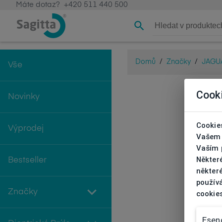
Máte dotaz?
+420 511 440 500
Domů
/
Značky
/
JAGU
Vše
Cook
Novinky
Cookies
Výprodej
Vašem 
Vaším p
Někter
Bestseller
některé
používá
Značky
cookie
Esenc