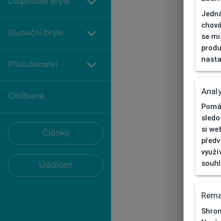
Dioptrické Brýle
Jedná
chová
Sluneční brýle
se mi
produ
nasta
Příslušenství
Analy
Oblíbené
Pomáh
sledo
si we
Články
předv
využí
souh
Události
Rema
Shrom