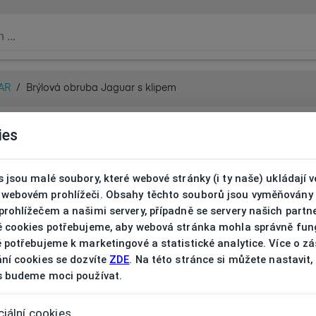
AR
/
Brýlová obruba Jaguar s klipem
ies
 jsou malé soubory, které webové stránky (i ty naše) ukládají v
webovém prohlížeči. Obsahy těchto souborů jsou vyměňovány
rohlížečem a našimi servery, případně se servery našich partn
é cookies potřebujeme, aby webová stránka mohla správně fun
 potřebujeme k marketingové a statistické analytice. Více o z
ní cookies se dozvíte
ZDE
. Na této stránce si můžete nastavit,
s budeme moci používat.
iální cookies