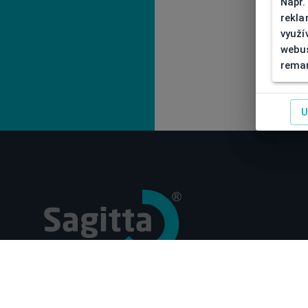
Např.
rekla
využí
webus
remar
U