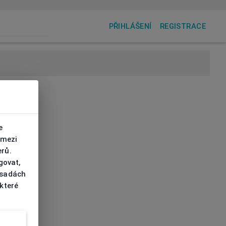
PŘIHLÁŠENÍ
REGISTRACE
e
 mezi
erů.
govat,
ásadách
 které