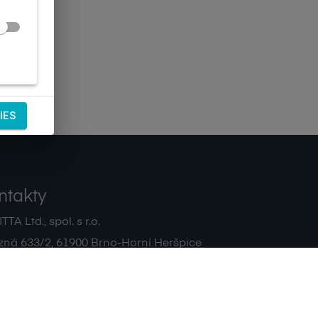
IES
ntakty
TA Ltd., spol. s r.o.
zná 633/2
,
61900
Brno-Horní Heršpice
|
 511 440 500
noreply@sagitta.cz
|
7908904
DIČ:
CZ47908904