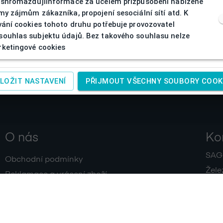
 shromažďujíinformace za účelem přizpůsobení nabízené
my zájmům zákazníka, propojení sesociální sítí atd. K
vání cookies tohoto druhu potřebuje provozovatel
ouhlas subjektu údajů. Bez takového souhlasu nelze
ketingové cookies
LOŽIT NASTAVENÍ
PŘIJMOUT VŠECHNY SOUBORY COOK
O nás
Ko
SAGIT
Obchodní podmínky
Žele
Reklamace a vrácení zboží
+420
Doprava a platby
IČ:
4
Zpracování osobních údajů
Kontakty