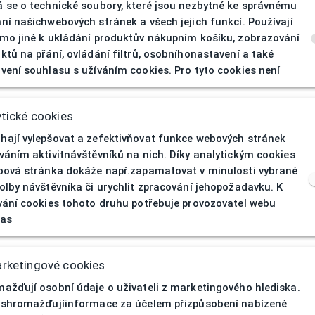
 se o technické soubory, které jsou nezbytné ke správnému
ní našichwebových stránek a všech jejich funkcí. Používají
mo jiné k ukládání produktův nákupním košíku, zobrazování
ktů na přání, ovládání filtrů, osobníhonastavení a také
404
| Stránka nen
vení souhlasu s užíváním cookies. Pro tyto cookies není
tické cookies
ají vylepšovat a zefektivňovat funkce webových stránek
váním aktivitnávštěvníků na nich. Díky analytickým cookies
bová stránka dokáže např.zapamatovat v minulosti vybrané
olby návštěvníka či urychlit zpracování jehopožadavku. K
vání cookies tohoto druhu potřebuje provozovatel webu
las
rketingové cookies
ažďují osobní údaje o uživateli z marketingového hlediska.
 shromažďujíinformace za účelem přizpůsobení nabízené