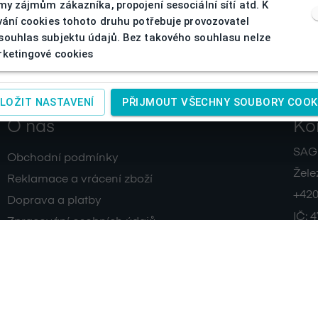
my zájmům zákazníka, propojení sesociální sítí atd. K
vání cookies tohoto druhu potřebuje provozovatel
ouhlas subjektu údajů. Bez takového souhlasu nelze
ketingové cookies
LOŽIT NASTAVENÍ
PŘIJMOUT VŠECHNY SOUBORY COOK
O nás
Ko
SAGIT
Obchodní podmínky
Žele
Reklamace a vrácení zboží
+420
Doprava a platby
IČ:
4
Zpracování osobních údajů
Kontakty
www.
Cookies
www.