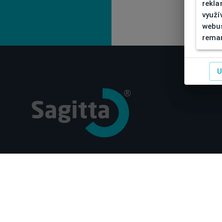
rekla
využí
webus
remar
U