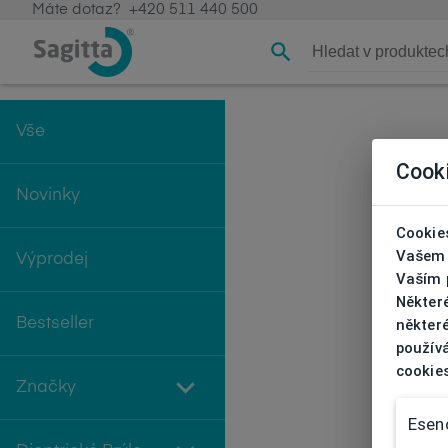
Máte dotaz?
+420 511 440 500
Vše
Cook
Novinky
Cookies
Vašem 
Výprodej
Vaším p
Někter
Bestseller
některé
používá
cookie
Značky
Esenc