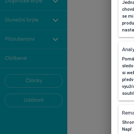
Dioptrické Brýle
Jedná
chová
se mi
Sluneční brýle
produ
nasta
Příslušenství
Analy
Oblíbené
Pomáh
sledo
si we
předv
Články
využí
souh
Události
Rema
Shrom
Např.