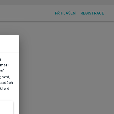
PŘIHLÁŠENÍ
REGISTRACE
e
 mezi
erů.
govat,
ásadách
 které