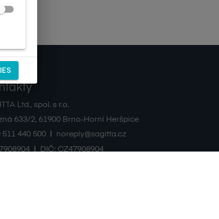
IES
ntakty
TA Ltd., spol. s r.o.
zná 633/2
,
61900
Brno-Horní Heršpice
|
 511 440 500
noreply@sagitta.cz
|
7908904
DIČ:
CZ47908904
sagitta.cz
blackfin.cz