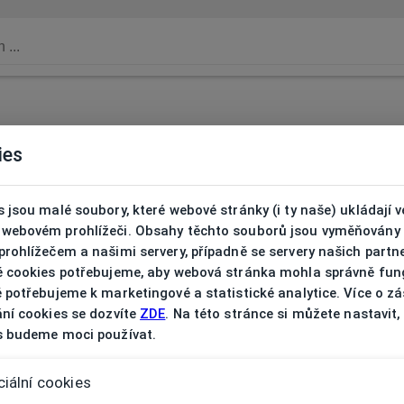
ies
 jsou malé soubory, které webové stránky (i ty naše) ukládají v
webovém prohlížeči. Obsahy těchto souborů jsou vyměňovány
rohlížečem a našimi servery, případně se servery našich partn
é cookies potřebujeme, aby webová stránka mohla správně fun
 potřebujeme k marketingové a statistické analytice. Více o z
ní cookies se dozvíte
ZDE
. Na této stránce si můžete nastavit,
s budeme moci používat.
iální cookies