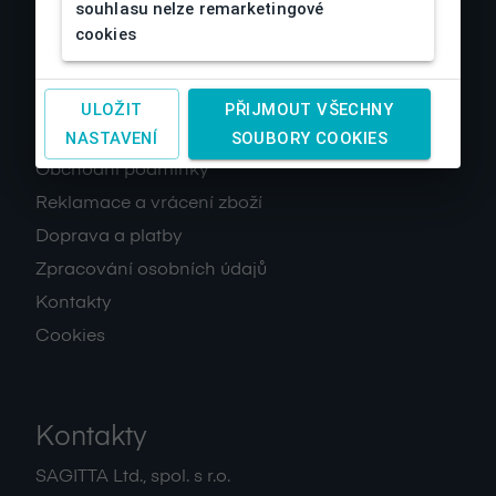
souhlasu nelze remarketingové
cookies
ULOŽIT
PŘIJMOUT VŠECHNY
O nás
NASTAVENÍ
SOUBORY COOKIES
Obchodní podmínky
Reklamace a vrácení zboží
Doprava a platby
Zpracování osobních údajů
Kontakty
Cookies
Kontakty
SAGITTA Ltd., spol. s r.o.