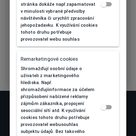
stránka dokáže např.zapamatovat
v minulosti vybrané předvolby
Délka stranice
145
návštěvníka či urychlit zpracování
[mm]
jehopožadavku. K využívání cookies
tohoto druhu potřebuje
Typ nosníku
Sedýlka
provozovatel webu souhlas
Prohnutí očnice
5
[báze]
Remarketingové cookies
Shromažďují osobní údaje o
uživateli z marketingového
hlediska. Např.
shromažďujíinformace za účelem
přizpůsobení nabízené reklamy
zájmům zákazníka, propojení
sesociální sítí atd. K využívání
cookies tohoto druhu potřebuje
provozovatel webusouhlas
subjektu údajů. Bez takového