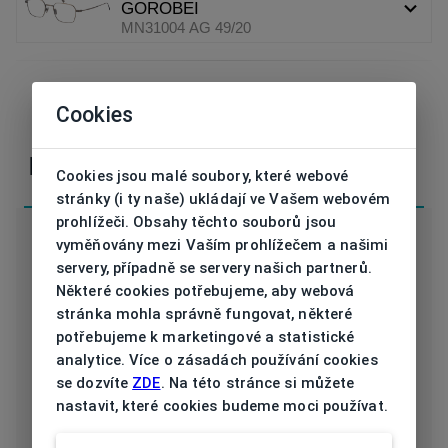
GOROBEI
MN31004 AG 49/20
Cookies
V případě nejasností nebo dotazů nás
kontaktujte
Parametry
Cookies jsou malé soubory, které webové
stránky (i ty naše) ukládají ve Vašem webovém
prohlížeči. Obsahy těchto souborů jsou
vyměňovány mezi Vaším prohlížečem a našimi
servery, případně se servery našich partnerů.
Některé cookies potřebujeme, aby webová
Kód
MN31004 AG 49/20
stránka mohla správně fungovat, některé
potřebujeme k marketingové a statistické
Značka
MINAMOTO
analytice. Více o zásadách používání cookies
se dozvíte
ZDE
. Na této stránce si můžete
Druh obruby
Dioptrické
nastavit, které cookies budeme moci používat.