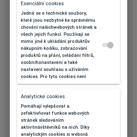
Určení
Pánská
Esenciální cookies
Jedná se o technické soubory,
Typ obruby
Celoobruba
které jsou nezbytné ke správnému
chování našichwebových stránek a
Materiál
Titan
všech jejich funkcí. Používají se
obruby
mimo jiné k ukládání produktův
nákupním košíku, zobrazování
Barva obruby
Zlatá
produktů na přání, ovládání filtrů,
osobníhonastavení a také
Tvar obruby
nastavení souhlasu s užíváním
Čtvercový
cookies. Pro tyto cookies není
Šířka očnice
49
[mm]
Analytické cookies
Šířka nosníku
Pomáhají vylepšovat a
20
[mm]
zefektivňovat funkce webových
stránek sledováním
Výška očnice
aktivitnávštěvníků na nich. Díky
39
analytickým cookies si webová
[mm]