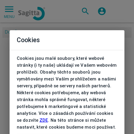
MENU
Domů
/
Značky
/
MOXXI
/
Brýlová obruba Moxxi
Cookies
Cookies jsou malé soubory, které webové
stránky (i ty naše) ukládají ve Vašem webovém
prohlížeči. Obsahy těchto souborů jsou
vyměňovány mezi Vaším prohlížečem a našimi
servery, případně se servery našich partnerů.
Některé cookies potřebujeme, aby webová
stránka mohla správně fungovat, některé
potřebujeme k marketingové a statistické
analytice. Více o zásadách používání cookies
se dozvíte
ZDE
. Na této stránce si můžete
nastavit, které cookies budeme moci používat.