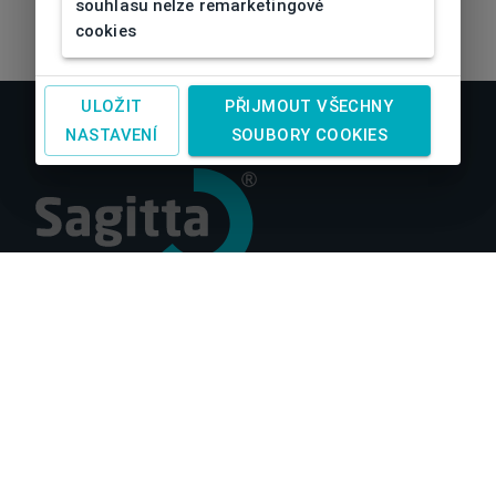
souhlasu nelze remarketingové
cookies
ULOŽIT
PŘIJMOUT VŠECHNY
NASTAVENÍ
SOUBORY COOKIES
O nás
Obchodní podmínky
Reklamace a vrácení zboží
Doprava a platby