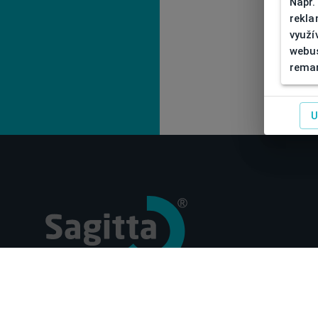
Např.
rekla
využí
webus
remar
U