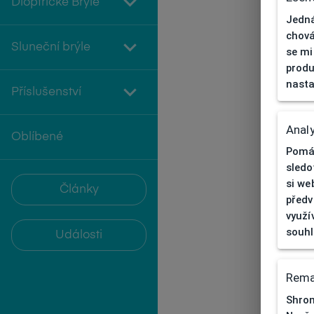
Dioptrické Brýle
Jedná
chová
Sluneční brýle
se mi
produ
nasta
Příslušenství
Analy
Oblíbené
Pomáh
sledo
si we
Články
předv
využí
souh
Události
Rema
Shrom