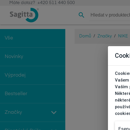
Máte dotaz?
+420 511 440 500
Domů
/
Značky
/
NIKE
Vše
Cook
Novinky
Cookies
Výprodej
Vašem 
Vaším p
Někter
Bestseller
některé
používá
Značky
cookie
Esenc