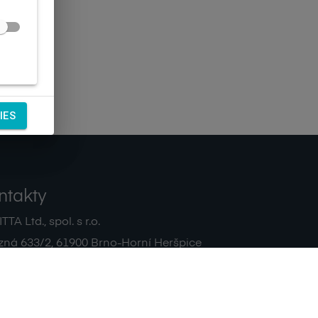
IES
ntakty
TA Ltd., spol. s r.o.
zná 633/2
,
61900
Brno-Horní Heršpice
|
 511 440 500
noreply@sagitta.cz
|
7908904
DIČ:
CZ47908904