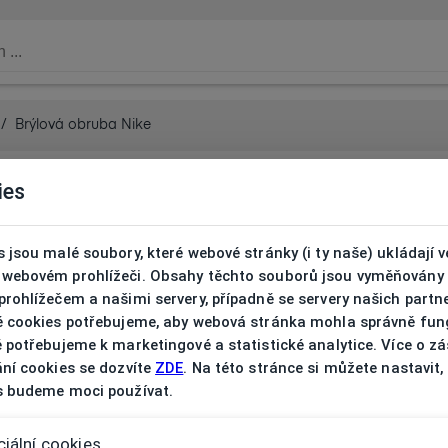
/
Brýlová obruba Nike
ies
 jsou malé soubory, které webové stránky (i ty naše) ukládají v
webovém prohlížeči. Obsahy těchto souborů jsou vyměňovány
rohlížečem a našimi servery, případně se servery našich partn
é cookies potřebujeme, aby webová stránka mohla správně fun
 potřebujeme k marketingové a statistické analytice. Více o z
ní cookies se dozvíte
ZDE
. Na této stránce si můžete nastavit,
s budeme moci používat.
iální cookies