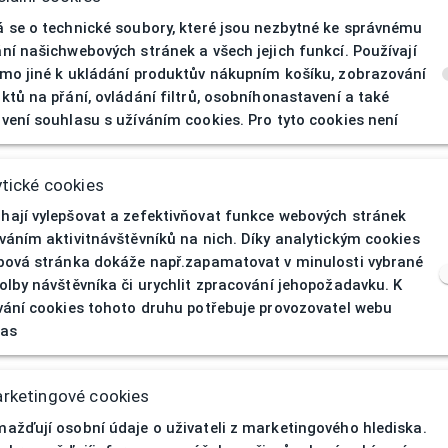
 se o technické soubory, které jsou nezbytné ke správnému
ní našichwebových stránek a všech jejich funkcí. Používají
mo jiné k ukládání produktův nákupním košíku, zobrazování
ktů na přání, ovládání filtrů, osobníhonastavení a také
vení souhlasu s užíváním cookies. Pro tyto cookies není
404
| Stránka nen
tické cookies
ají vylepšovat a zefektivňovat funkce webových stránek
váním aktivitnávštěvníků na nich. Díky analytickým cookies
bová stránka dokáže např.zapamatovat v minulosti vybrané
olby návštěvníka či urychlit zpracování jehopožadavku. K
vání cookies tohoto druhu potřebuje provozovatel webu
las
rketingové cookies
ažďují osobní údaje o uživateli z marketingového hlediska.