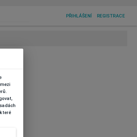
PŘIHLÁŠENÍ
REGISTRACE
e
 mezi
erů.
govat,
ásadách
 které