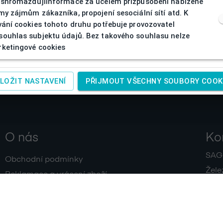
 shromažďujíinformace za účelem přizpůsobení nabízené
my zájmům zákazníka, propojení sesociální sítí atd. K
vání cookies tohoto druhu potřebuje provozovatel
ouhlas subjektu údajů. Bez takového souhlasu nelze
ketingové cookies
LOŽIT NASTAVENÍ
PŘIJMOUT VŠECHNY SOUBORY COOK
O nás
Ko
SAGIT
Obchodní podmínky
Žele
Reklamace a vrácení zboží
+420
Doprava a platby
IČ:
4
Zpracování osobních údajů
Kontakty