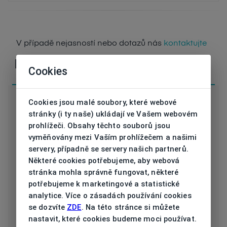
V případě nejasností nebo dotazů nás
kontaktujte
Parametry
Cookies
Cookies jsou malé soubory, které webové
stránky (i ty naše) ukládají ve Vašem webovém
prohlížeči. Obsahy těchto souborů jsou
Kód
vyměňovány mezi Vaším prohlížečem a našimi
NI6066 001 56/17
servery, případně se servery našich partnerů.
Značka
Některé cookies potřebujeme, aby webová
NIKE
stránka mohla správně fungovat, některé
Druh obruby
potřebujeme k marketingové a statistické
Dioptrické
analytice. Více o zásadách používání cookies
Určení
se dozvíte
ZDE
. Na této stránce si můžete
Pánská
nastavit, které cookies budeme moci používat.