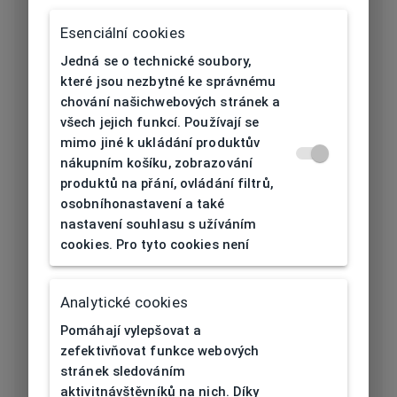
Typ obruby
Celoobruba
Esenciální cookies
Materiál
Titan
Jedná se o technické soubory,
obruby
které jsou nezbytné ke správnému
chování našichwebových stránek a
Barva obruby
Černá
všech jejich funkcí. Používají se
mimo jiné k ukládání produktův
Tvar obruby
Čtvercový
nákupním košíku, zobrazování
produktů na přání, ovládání filtrů,
osobníhonastavení a také
Šířka očnice
56
nastavení souhlasu s užíváním
[mm]
cookies. Pro tyto cookies není
Šířka nosníku
17
[mm]
Analytické cookies
Pomáhají vylepšovat a
Výška očnice
39,5
zefektivňovat funkce webových
[mm]
stránek sledováním
aktivitnávštěvníků na nich. Díky
Délka stranice