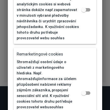
145
analytickým cookies si webová
[mm]
stránka dokáže např.zapamatovat
v minulosti vybrané předvolby
Typ nosníku
Sedýlka
návštěvníka či urychlit zpracování
jehopožadavku. K využívání cookies
Prohnutí očnice
4
tohoto druhu potřebuje
[báze]
provozovatel webu souhlas
Flex
Ne
Remarketingové cookies
Eco Friendly
Ne
Shromažďují osobní údaje o
uživateli z marketingového
hlediska. Např.
shromažďujíinformace za účelem
přizpůsobení nabízené reklamy
zájmům zákazníka, propojení
sesociální sítí atd. K využívání
cookies tohoto druhu potřebuje
provozovatel webusouhlas