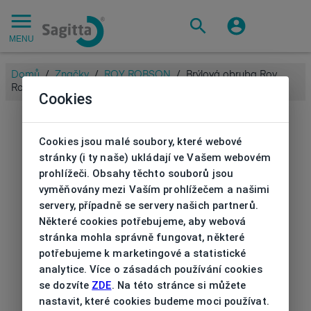
MENU
Domů
/
Značky
/
ROY ROBSON
/
Brýlová obruba Roy
Robson s klipem
Cookies
Cookies jsou malé soubory, které webové
stránky (i ty naše) ukládají ve Vašem webovém
prohlížeči. Obsahy těchto souborů jsou
vyměňovány mezi Vaším prohlížečem a našimi
servery, případně se servery našich partnerů.
Některé cookies potřebujeme, aby webová
stránka mohla správně fungovat, některé
potřebujeme k marketingové a statistické
analytice. Více o zásadách používání cookies
se dozvíte
ZDE
. Na této stránce si můžete
nastavit, které cookies budeme moci používat.