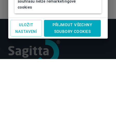
souhlasu nelze remarketingové
cookies
ULOŽIT
PŘIJMOUT VŠECHNY
NASTAVENÍ
SOUBORY COOKIES
O nás
Obchodní podmínky
Reklamace a vrácení zboží
Doprava a platby