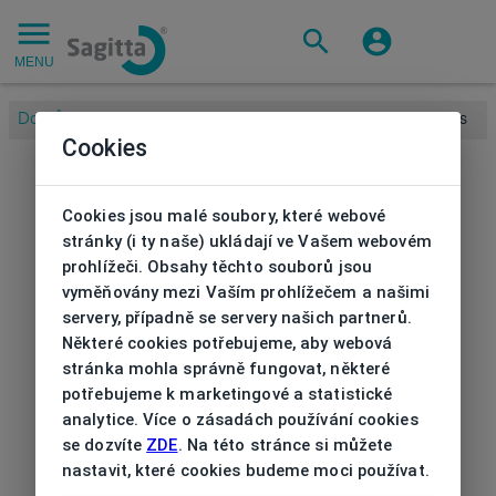
MENU
Domů
/
Značky
/
STAR WARS
/
Brýlová obruba Star Wars
Cookies
Cookies jsou malé soubory, které webové
stránky (i ty naše) ukládají ve Vašem webovém
prohlížeči. Obsahy těchto souborů jsou
vyměňovány mezi Vaším prohlížečem a našimi
servery, případně se servery našich partnerů.
Některé cookies potřebujeme, aby webová
stránka mohla správně fungovat, některé
potřebujeme k marketingové a statistické
analytice. Více o zásadách používání cookies
se dozvíte
ZDE
. Na této stránce si můžete
nastavit, které cookies budeme moci používat.