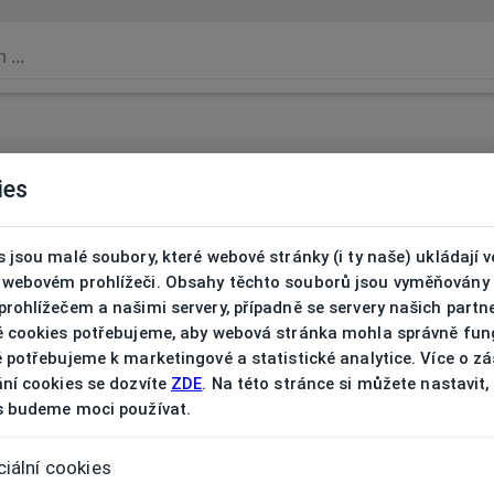
ies
 jsou malé soubory, které webové stránky (i ty naše) ukládají v
webovém prohlížeči. Obsahy těchto souborů jsou vyměňovány
rohlížečem a našimi servery, případně se servery našich partn
é cookies potřebujeme, aby webová stránka mohla správně fun
 potřebujeme k marketingové a statistické analytice. Více o z
ní cookies se dozvíte
ZDE
. Na této stránce si můžete nastavit,
s budeme moci používat.
iální cookies