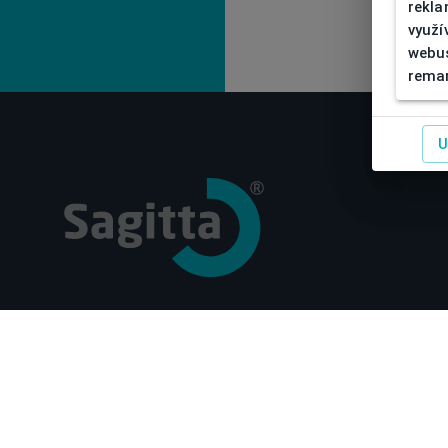
rekla
využí
webus
remar
U