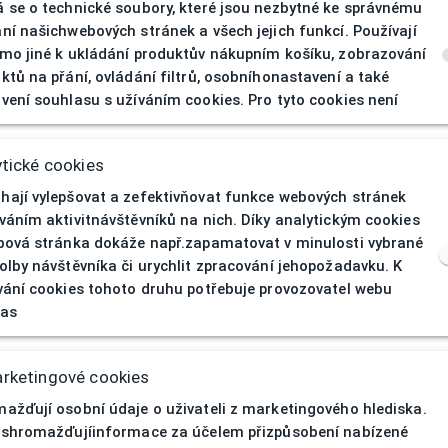
 se o technické soubory, které jsou nezbytné ke správnému
ní našichwebových stránek a všech jejich funkcí. Používají
mo jiné k ukládání produktův nákupním košíku, zobrazování
ktů na přání, ovládání filtrů, osobníhonastavení a také
404
| Stránka nen
vení souhlasu s užíváním cookies. Pro tyto cookies není
tické cookies
ají vylepšovat a zefektivňovat funkce webových stránek
váním aktivitnávštěvníků na nich. Díky analytickým cookies
bová stránka dokáže např.zapamatovat v minulosti vybrané
olby návštěvníka či urychlit zpracování jehopožadavku. K
vání cookies tohoto druhu potřebuje provozovatel webu
las
rketingové cookies
ažďují osobní údaje o uživateli z marketingového hlediska.
 shromažďujíinformace za účelem přizpůsobení nabízené