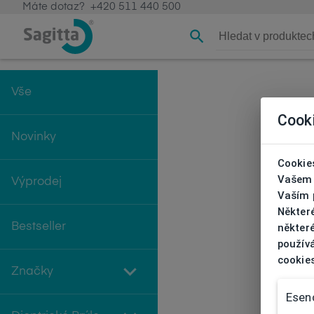
Máte dotaz?
+420 511 440 500
Vše
Cook
Novinky
Cookies
Vašem 
Výprodej
Vaším p
Někter
Bestseller
některé
používá
cookie
Značky
Esenc