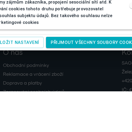
my zájmům zákazníka, propojení sesociální sítí atd. K
vání cookies tohoto druhu potřebuje provozovatel
ouhlas subjektu údajů. Bez takového souhlasu nelze
ketingové cookies
LOŽIT NASTAVENÍ
PŘIJMOUT VŠECHNY SOUBORY COOK
O nás
Ko
SAGIT
Obchodní podmínky
Žele
Reklamace a vrácení zboží
+420
Doprava a platby
IČ:
4
Zpracování osobních údajů
Kontakty
www.
Cookies
www.