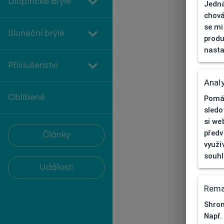
Dioptrické Brýle
Jedná
chová
se mi
Sluneční brýle
produ
nasta
Příslušenství
Analy
Oblíbené
Pomáh
sledo
si we
předv
Články
využí
souh
Události
Rema
Shrom
Např.