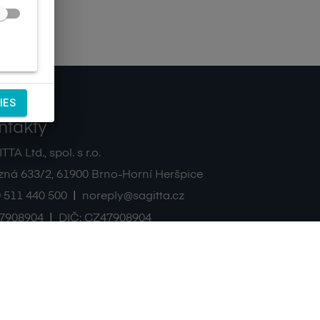
IES
ntakty
TA Ltd., spol. s r.o.
zná 633/2
,
61900
Brno-Horní Heršpice
|
 511 440 500
noreply@sagitta.cz
|
7908904
DIČ:
CZ47908904
sagitta.cz
blackfin.cz