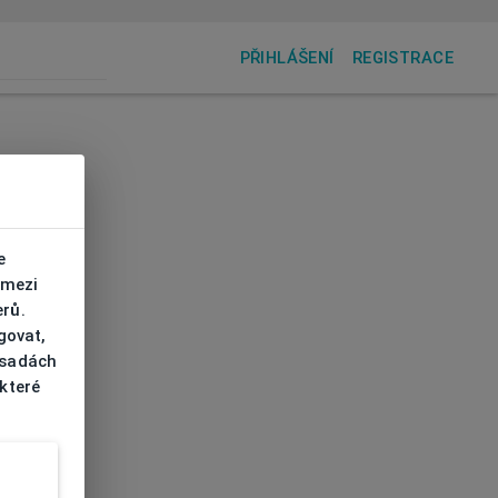
PŘIHLÁŠENÍ
REGISTRACE
e
 mezi
erů.
govat,
ásadách
 které