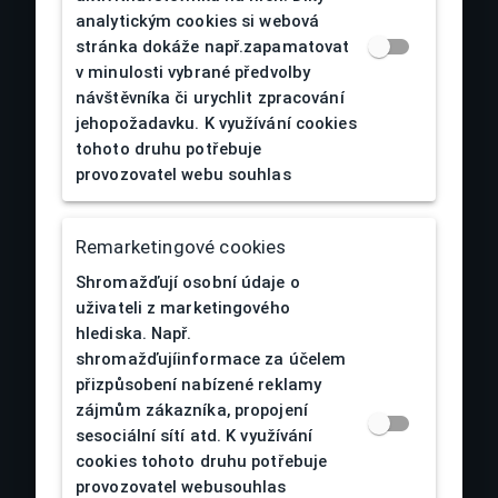
analytickým cookies si webová
stránka dokáže např.zapamatovat
v minulosti vybrané předvolby
návštěvníka či urychlit zpracování
jehopožadavku. K využívání cookies
tohoto druhu potřebuje
provozovatel webu souhlas
O nás
Obchodní podmínky
Remarketingové cookies
Reklamace a vrácení zboží
Shromažďují osobní údaje o
Doprava a platby
uživateli z marketingového
hlediska. Např.
Zpracování osobních údajů
shromažďujíinformace za účelem
Kontakty
přizpůsobení nabízené reklamy
Cookies
zájmům zákazníka, propojení
sesociální sítí atd. K využívání
cookies tohoto druhu potřebuje
provozovatel webusouhlas