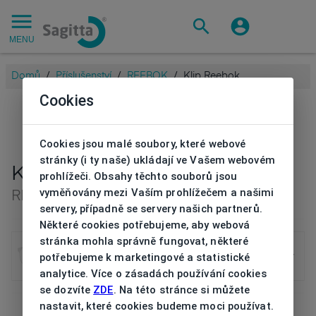
MENU
Domů
/
Příslušenství
/
REEBOK
/
Klip Reebok
Cookies
Cookies jsou malé soubory, které webové
stránky (i ty naše) ukládají ve Vašem webovém
Klip Reebok
prohlížeči. Obsahy těchto souborů jsou
vyměňovány mezi Vaším prohlížečem a našimi
RBK2005C 619P CLIP
servery, případně se servery našich partnerů.
Některé cookies potřebujeme, aby webová
stránka mohla správně fungovat, některé
Klip Reebok
potřebujeme k marketingové a statistické
RBK2005C 619P CLIP
analytice. Více o zásadách používání cookies
se dozvíte
ZDE
. Na této stránce si můžete
nastavit, které cookies budeme moci používat.