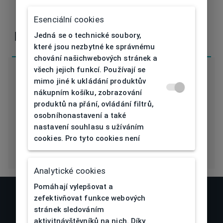
V případě nejasností nebo dotazů nás
kontaktujte
Esenciální cookies
Jedná se o technické soubory,
Parametry
které jsou nezbytné ke správnému
chování našichwebových stránek a
všech jejich funkcí. Používají se
mimo jiné k ukládání produktův
nákupním košíku, zobrazování
produktů na přání, ovládání filtrů,
RBK2005C 619P
osobníhonastavení a také
Kód
CLIP
nastavení souhlasu s užíváním
cookies. Pro tyto cookies není
Analytické cookies
Pomáhají vylepšovat a
zefektivňovat funkce webových
stránek sledováním
aktivitnávštěvníků na nich. Díky