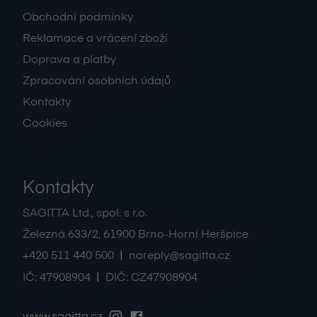
Obchodní podmínky
Reklamace a vrácení zboží
Doprava a platby
Zpracování osobních údajů
Kontakty
Cookies
Kontakty
SAGITTA Ltd., spol. s r.o.
Železná 633/2
,
61900
Brno-Horní Heršpice
|
+420 511 440 500
noreply@sagitta.cz
|
IČ:
47908904
DIČ:
CZ47908904
www.sagitta.cz