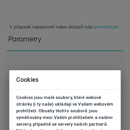
V případě nejasností nebo dotazů nás
kontaktujte
Parametry
Cookies
Kód
D GROW51KC59 SL
Značka
DEMETZ SPORT
Cookies jsou malé soubory, které webové
stránky (i ty naše) ukládají ve Vašem webovém
Druh obruby
Sluneční
prohlížeči. Obsahy těchto souborů jsou
vyměňovány mezi Vaším prohlížečem a našimi
Určení
Unisex
servery, případně se servery našich partnerů.