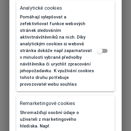
Délka stranice
145
Analytické cookies
[mm]
Pomáhají vylepšovat a
Typ nosníku
Plast
zefektivňovat funkce webových
stránek sledováním
Prohnutí očnice
aktivitnávštěvníků na nich. Díky
6
[báze]
analytickým cookies si webová
stránka dokáže např.zapamatovat
Flex
Ne
v minulosti vybrané předvolby
návštěvníka či urychlit zpracování
Materiál čočky
Plast
jehopožadavku. K využívání cookies
tohoto druhu potřebuje
Barva čočky
Šedá
provozovatel webu souhlas
Kategorie
Remarketingové cookies
slunečního
3
filtru
Shromažďují osobní údaje o
uživateli z marketingového
Vlastnosti
hlediska. Např.
Polarizace