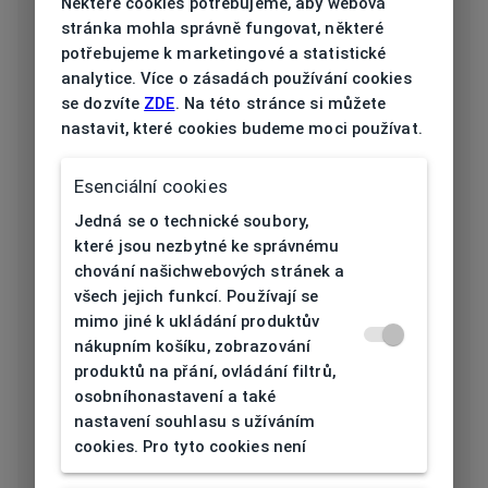
Některé cookies potřebujeme, aby webová
Typ obruby
Celoobruba
stránka mohla správně fungovat, některé
potřebujeme k marketingové a statistické
Materiál
analytice. Více o zásadách používání cookies
Plast
obruby
se dozvíte
ZDE
. Na této stránce si můžete
nastavit, které cookies budeme moci používat.
Barva obruby
Černá
Esenciální cookies
Tvar obruby
Pilot
Jedná se o technické soubory,
Šířka očnice
které jsou nezbytné ke správnému
59
[mm]
chování našichwebových stránek a
všech jejich funkcí. Používají se
Šířka nosníku
mimo jiné k ukládání produktův
18
nákupním košíku, zobrazování
[mm]
produktů na přání, ovládání filtrů,
osobníhonastavení a také
Výška očnice
nastavení souhlasu s užíváním
47,5
[mm]
cookies. Pro tyto cookies není