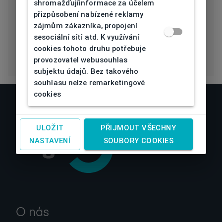
čočky
shromažďujíinformace za účelem
přizpůsobení nabízené reklamy
Eco Friendly
Ne
zájmům zákazníka, propojení
sesociální sítí atd. K využívání
cookies tohoto druhu potřebuje
provozovatel webusouhlas
subjektu údajů. Bez takového
souhlasu nelze remarketingové
cookies
ULOŽIT
PŘIJMOUT VŠECHNY
NASTAVENÍ
SOUBORY COOKIES
O nás