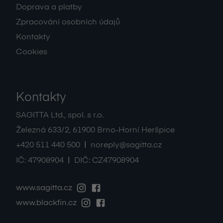
Doprava a platby
Zpracování osobních údajů
Kontakty
Cookies
Kontakty
SAGITTA Ltd., spol. s r.o.
Železná 633/2
,
61900
Brno-Horní Heršpice
|
+420 511 440 500
noreply@sagitta.cz
|
IČ:
47908904
DIČ:
CZ47908904
www.sagitta.cz
www.blackfin.cz