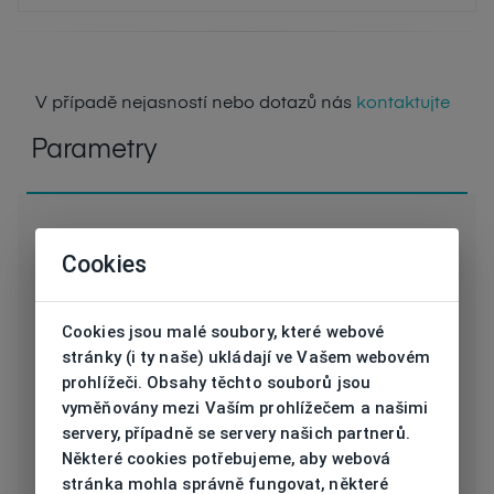
V případě nejasností nebo dotazů nás
kontaktujte
Parametry
Cookies
D HURRY5151BK132
Kód
SL
Cookies jsou malé soubory, které webové
stránky (i ty naše) ukládají ve Vašem webovém
Značka
DEMETZ SPORT
prohlížeči. Obsahy těchto souborů jsou
vyměňovány mezi Vaším prohlížečem a našimi
Druh obruby
Sluneční
servery, případně se servery našich partnerů.
Některé cookies potřebujeme, aby webová
Určení
Pánská
stránka mohla správně fungovat, některé