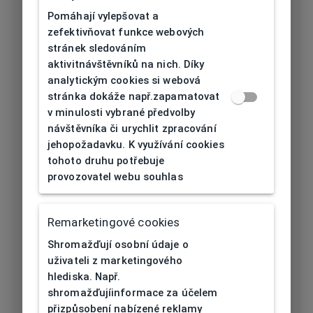
Délka stranice
125
Pomáhají vylepšovat a
[mm]
zefektivňovat funkce webových
stránek sledováním
Typ nosníku
Guma
aktivitnávštěvníků na nich. Díky
analytickým cookies si webová
Prohnutí očnice
6
stránka dokáže např.zapamatovat
[báze]
v minulosti vybrané předvolby
návštěvníka či urychlit zpracování
Flex
Ne
jehopožadavku. K využívání cookies
tohoto druhu potřebuje
Materiál čočky
Plast
provozovatel webu souhlas
Barva čočky
Hnědá
Remarketingové cookies
Kategorie
Shromažďují osobní údaje o
slunečního
3
uživateli z marketingového
filtru
hlediska. Např.
shromažďujíinformace za účelem
Eco Friendly
Ne
přizpůsobení nabízené reklamy