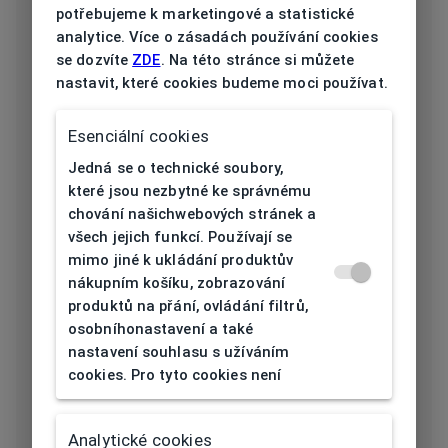
potřebujeme k marketingové a statistické
Typ obruby
Celoobruba
analytice. Více o zásadách používání cookies
se dozvíte
ZDE
. Na této stránce si můžete
Materiál
Plast
nastavit, které cookies budeme moci používat.
obruby
Barva obruby
Černá
Esenciální cookies
Jedná se o technické soubory,
Tvar obruby
Štít
které jsou nezbytné ke správnému
chování našichwebových stránek a
Šířka očnice
všech jejich funkcí. Používají se
99
[mm]
mimo jiné k ukládání produktův
nákupním košíku, zobrazování
produktů na přání, ovládání filtrů,
Šířka nosníku
40
osobníhonastavení a také
[mm]
nastavení souhlasu s užíváním
cookies. Pro tyto cookies není
Výška očnice
55
[mm]
Analytické cookies