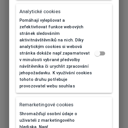
Délka stranice
Analytické cookies
145
[mm]
Pomáhají vylepšovat a
zefektivňovat funkce webových
Typ nosníku
Plast
stránek sledováním
aktivitnávštěvníků na nich. Díky
Prohnutí očnice
6
analytickým cookies si webová
[báze]
stránka dokáže např.zapamatovat
v minulosti vybrané předvolby
Flex
Ne
návštěvníka či urychlit zpracování
jehopožadavku. K využívání cookies
Materiál čočky
Plast
tohoto druhu potřebuje
provozovatel webu souhlas
Barva čočky
Oranžová
Kategorie
Remarketingové cookies
slunečního
3
Shromažďují osobní údaje o
filtru
uživateli z marketingového
hlediska. Např.