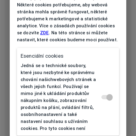
Některé cookies potřebujeme, aby webová
stránka mohla správně fungovat, některé
Typ obruby
Celoobruba
potřebujeme k marketingové a statistické
analytice. Více o zásadách používání cookies
Materiál
Plast
se dozvíte
ZDE
. Na této stránce si můžete
obruby
nastavit, které cookies budeme moci používat.
Barva obruby
Černá
Esenciální cookies
Tvar obruby
Nepravidelný
Jedná se o technické soubory,
které jsou nezbytné ke správnému
Šířka očnice
chování našichwebových stránek a
53
[mm]
všech jejich funkcí. Používají se
mimo jiné k ukládání produktův
Šířka nosníku
nákupním košíku, zobrazování
19
[mm]
produktů na přání, ovládání filtrů,
osobníhonastavení a také
nastavení souhlasu s užíváním
Výška očnice
46
cookies. Pro tyto cookies není
[mm]