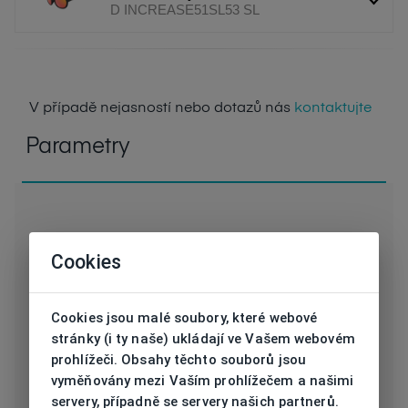
D INCREASE51SL53 SL
V případě nejasností nebo dotazů nás
kontaktujte
Parametry
Cookies
D INCREASE51SL53
Kód
SL
Cookies jsou malé soubory, které webové
Značka
DEMETZ SPORT
stránky (i ty naše) ukládají ve Vašem webovém
prohlížeči. Obsahy těchto souborů jsou
Druh obruby
Sluneční
vyměňovány mezi Vaším prohlížečem a našimi
servery, případně se servery našich partnerů.
Určení
Unisex