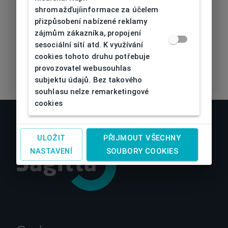
Vlastnosti
Polarizace
shromažďujíinformace za účelem
čočky
přizpůsobení nabízené reklamy
zájmům zákazníka, propojení
Eco Friendly
Ne
sesociální sítí atd. K využívání
cookies tohoto druhu potřebuje
provozovatel webusouhlas
subjektu údajů. Bez takového
souhlasu nelze remarketingové
cookies
ULOŽIT
PŘIJMOUT VŠECHNY
NASTAVENÍ
SOUBORY COOKIES