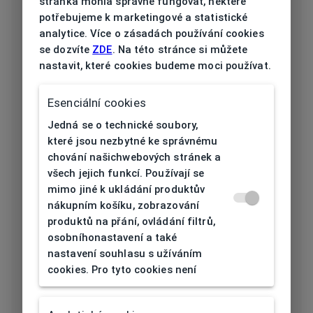
stránka mohla správně fungovat, některé
potřebujeme k marketingové a statistické
Typ obruby
Vázaná
analytice. Více o zásadách používání cookies
se dozvíte
ZDE
. Na této stránce si můžete
Materiál
nastavit, které cookies budeme moci používat.
Plast
obruby
Esenciální cookies
Barva obruby
Černá
Jedná se o technické soubory,
Tvar obruby
Obdélníkový
které jsou nezbytné ke správnému
chování našichwebových stránek a
Šířka očnice
všech jejich funkcí. Používají se
64
mimo jiné k ukládání produktův
[mm]
nákupním košíku, zobrazování
produktů na přání, ovládání filtrů,
Šířka nosníku
osobníhonastavení a také
14
[mm]
nastavení souhlasu s užíváním
cookies. Pro tyto cookies není
Výška očnice
42
[mm]