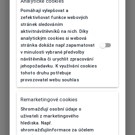
Analytické cookies
Délka stranice
Pomáhají vylepšovat a
130
[mm]
zefektivňovat funkce webových
stránek sledováním
Typ nosníku
Guma
aktivitnávštěvníků na nich. Díky
analytickým cookies si webová
Prohnutí očnice
stránka dokáže např.zapamatovat
8
[báze]
v minulosti vybrané předvolby
návštěvníka či urychlit zpracování
Flex
Ne
jehopožadavku. K využívání cookies
tohoto druhu potřebuje
Materiál čočky
Plast
provozovatel webu souhlas
Barva čočky
Šedá
Remarketingové cookies
Kategorie
Shromažďují osobní údaje o
slunečního
3
uživateli z marketingového
filtru
hlediska. Např.
shromažďujíinformace za účelem