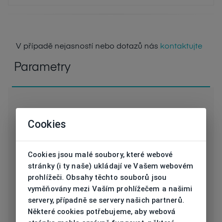
V případě nejasností nebo dotazů nás
kontaktujte
Parametry
Cookies
D
Kód
LAZERRUNR51GC64
Cookies jsou malé soubory, které webové
SL
stránky (i ty naše) ukládají ve Vašem webovém
Značka
DEMETZ SPORT
prohlížeči. Obsahy těchto souborů jsou
vyměňovány mezi Vaším prohlížečem a našimi
Druh obruby
Sluneční
servery, případně se servery našich partnerů.
Některé cookies potřebujeme, aby webová
Určení
Unisex