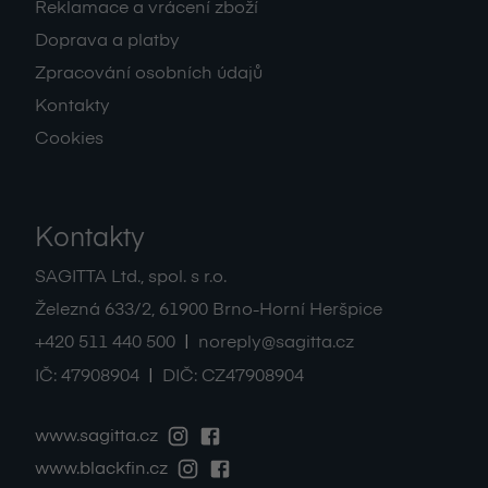
Reklamace a vrácení zboží
Doprava a platby
Zpracování osobních údajů
Kontakty
Cookies
Kontakty
SAGITTA Ltd., spol. s r.o.
Železná 633/2
,
61900
Brno-Horní Heršpice
|
+420 511 440 500
noreply@sagitta.cz
|
IČ:
47908904
DIČ:
CZ47908904
www.sagitta.cz
www.blackfin.cz