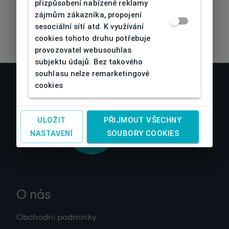
Eco Friendly
Ne
přizpůsobení nabízené reklamy
zájmům zákazníka, propojení
sesociální sítí atd. K využívání
cookies tohoto druhu potřebuje
provozovatel webusouhlas
subjektu údajů. Bez takového
souhlasu nelze remarketingové
cookies
ULOŽIT
PŘIJMOUT VŠECHNY
NASTAVENÍ
SOUBORY COOKIES
O nás
Obchodní podmínky