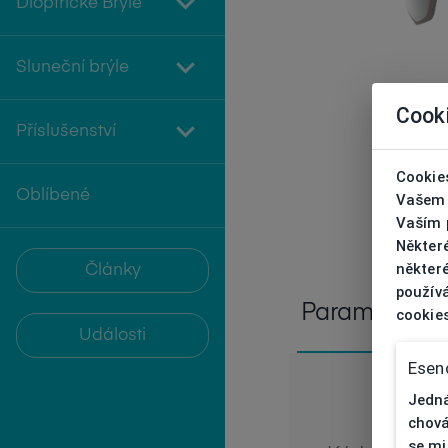
Dioptrické Brýle
Sluneční brýle
Cook
Příslušenství
Cookies
Oblíbené
Vašem 
Vaším p
Někter
některé
Články
používá
Parametry
cookie
Události
Esenc
Jedná
chová
se mi