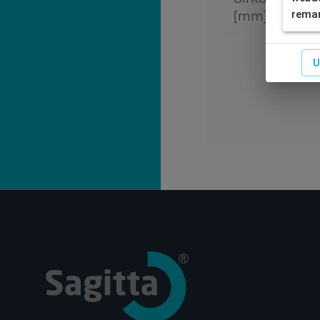
remar
[mm]
U