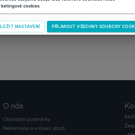
40
ketingové cookies
LOŽIT NASTAVENÍ
PŘIJMOUT VŠECHNY SOUBORY COOK
O nás
Ko
SAGIT
Obchodní podmínky
Žele
Reklamace a vrácení zboží