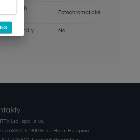
Vlastnosti
Fotochromatické
čočky
IES
Eco Friendly
Ne
ntakty
TA Ltd., spol. s r.o.
zná 633/2
,
61900
Brno-Horní Heršpice