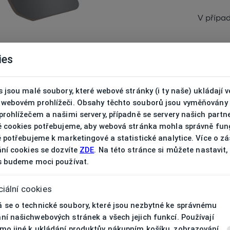
V přípa
ies
 jsou malé soubory, které webové stránky (i ty naše) ukládají v
webovém prohlížeči. Obsahy těchto souborů jsou vyměňovány
rohlížečem a našimi servery, případně se servery našich partn
é cookies potřebujeme, aby webová stránka mohla správně fun
 potřebujeme k marketingové a statistické analytice. Více o z
ní cookies se dozvíte
ZDE
. Na této stránce si můžete nastavit,
s budeme moci používat.
iální cookies
 se o technické soubory, které jsou nezbytné ke správnému
ní našichwebových stránek a všech jejich funkcí. Používají
D SUIT5163GC146
mo jiné k ukládání produktův nákupním košíku, zobrazování