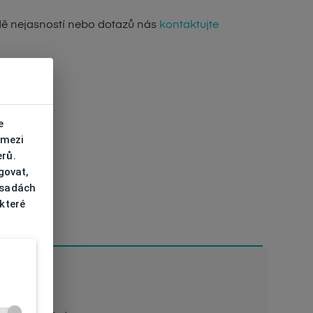
dě nejasností nebo dotazů nás
kontaktujte
e
 mezi
erů.
govat,
ásadách
 které