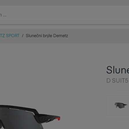
TZ SPORT
/
Sluneční brýle Demetz
Slun
D SUIT