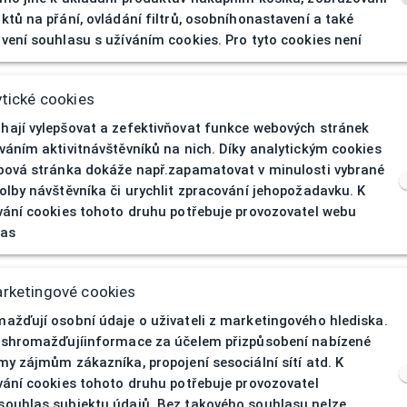
SL
ktů na přání, ovládání filtrů, osobníhonastavení a také
vení souhlasu s užíváním cookies. Pro tyto cookies není
DEMETZ SPORT
Sluneční
tické cookies
ají vylepšovat a zefektivňovat funkce webových stránek
Pánská
váním aktivitnávštěvníků na nich. Díky analytickým cookies
bová stránka dokáže např.zapamatovat v minulosti vybrané
Celoobruba
olby návštěvníka či urychlit zpracování jehopožadavku. K
vání cookies tohoto druhu potřebuje provozovatel webu
uby
Plast
las
y
Černá
rketingové cookies
Štít
ažďují osobní údaje o uživateli z marketingového hlediska.
 shromažďujíinformace za účelem přizpůsobení nabízené
146
my zájmům zákazníka, propojení sesociální sítí atd. K
vání cookies tohoto druhu potřebuje provozovatel
ouhlas subjektu údajů. Bez takového souhlasu nelze
u