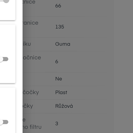
Výška očnice
66
[mm]
Délka stranice
135
[mm]
Typ nosníku
Guma
Prohnutí očnice
6
[báze]
Flex
Ne
Materiál čočky
Plast
Barva čočky
Růžová
Kategorie
3
slunečního filtru