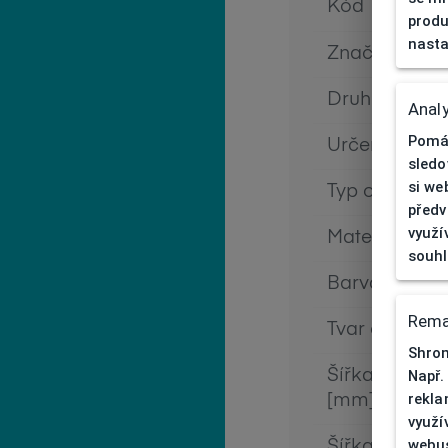
Kód
produ
nasta
Značka
Druh obruby
Analy
Pomáh
Určení
sledo
si we
Typ obruby
předv
využí
Materiál obr
souh
Barva obrub
Rema
Tvar obruby
Shrom
Např.
Šířka očnice
rekla
[mm]
využí
webus
Šířka nosník