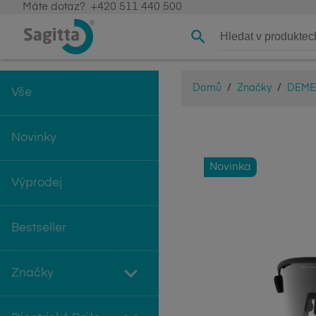
Máte dotaz?
+420 511 440 500
Domů
/
Značky
/
DEME
Vše
Novinky
Novinka
Výprodej
Bestseller
Značky