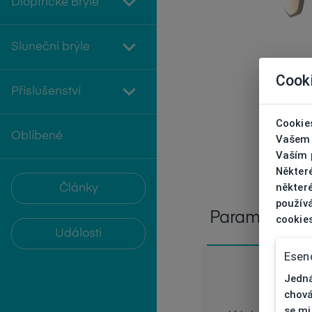
Dioptrické Brýle
Sluneční brýle
Cook
Příslušenství
Cookies
Oblíbené
Vašem 
Vaším p
Někter
některé
Články
používá
Parametry
cookie
Události
Esenc
Jedná
chová
se mi