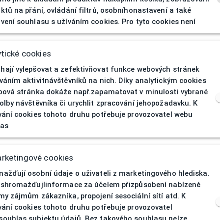
D SUIT5688BN146 SL
ktů na přání, ovládání filtrů, osobníhonastavení a také
vení souhlasu s užíváním cookies. Pro tyto cookies není
DEMETZ SPORT
Sluneční
tické cookies
ají vylepšovat a zefektivňovat funkce webových stránek
Pánská
váním aktivitnávštěvníků na nich. Díky analytickým cookies
bová stránka dokáže např.zapamatovat v minulosti vybrané
Celoobruba
olby návštěvníka či urychlit zpracování jehopožadavku. K
vání cookies tohoto druhu potřebuje provozovatel webu
uby
Plast
las
y
Fialová
rketingové cookies
Štít
ažďují osobní údaje o uživateli z marketingového hlediska.
 shromažďujíinformace za účelem přizpůsobení nabízené
146
my zájmům zákazníka, propojení sesociální sítí atd. K
vání cookies tohoto druhu potřebuje provozovatel
ouhlas subjektu údajů. Bez takového souhlasu nelze
u