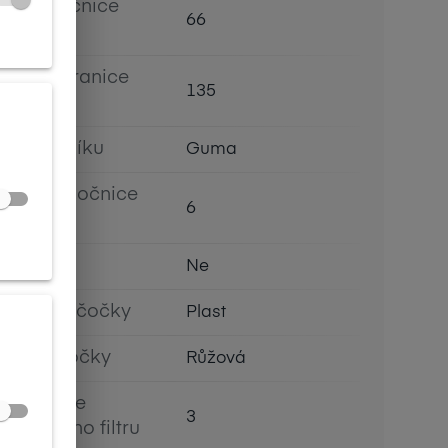
Výška očnice
66
[mm]
Délka stranice
135
[mm]
Typ nosníku
Guma
Prohnutí očnice
6
[báze]
Flex
Ne
Materiál čočky
Plast
Barva čočky
Růžová
Kategorie
3
slunečního filtru