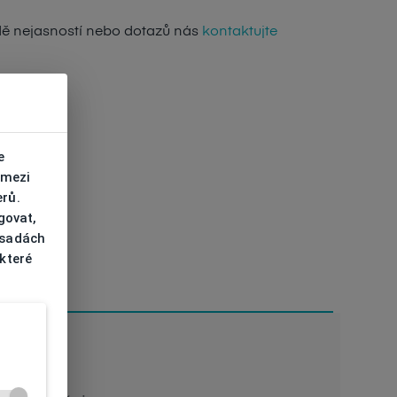
dě nejasností nebo dotazů nás
kontaktujte
e
 mezi
erů.
govat,
ásadách
 které