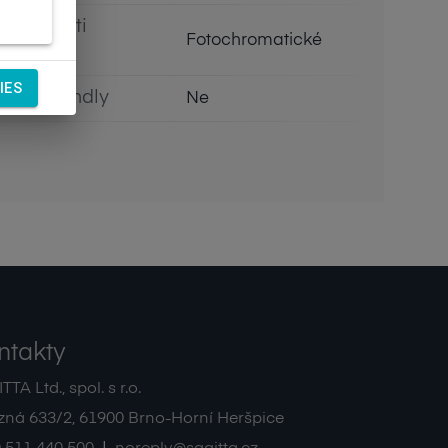
Vlastnosti
Fotochromatické
čočky
IES
Eco Friendly
Ne
ntakty
TA Ltd., spol. s r.o.
zná 633/2
,
61900
Brno-Horní Heršpice