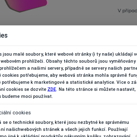
V přípa
ies
 jsou malé soubory, které webové stránky (i ty naše) ukládají v
webovém prohlížeči. Obsahy těchto souborů jsou vyměňovány
rohlížečem a našimi servery, případně se servery našich partn
é cookies potřebujeme, aby webová stránka mohla správně fun
 potřebujeme k marketingové a statistické analytice. Více o z
ní cookies se dozvíte
ZDE
. Na této stránce si můžete nastavit,
s budeme moci používat.
iální cookies
 se o technické soubory, které jsou nezbytné ke správnému
ní našichwebových stránek a všech jejich funkcí. Používají
mo jiné k ukládání produktův nákupním košíku, zobrazování