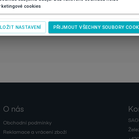
40
ketingové cookies
LOŽIT NASTAVENÍ
PŘIJMOUT VŠECHNY SOUBORY COOK
O nás
Ko
SAGIT
Obchodní podmínky
Žele
Reklamace a vrácení zboží