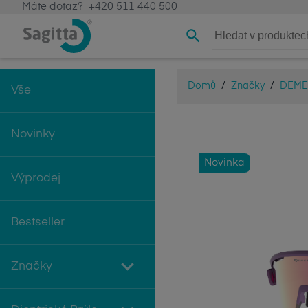
Máte dotaz?
+420 511 440 500
Domů
/
Značky
/
DEME
Vše
Novinky
Novinka
Výprodej
Bestseller
Značky