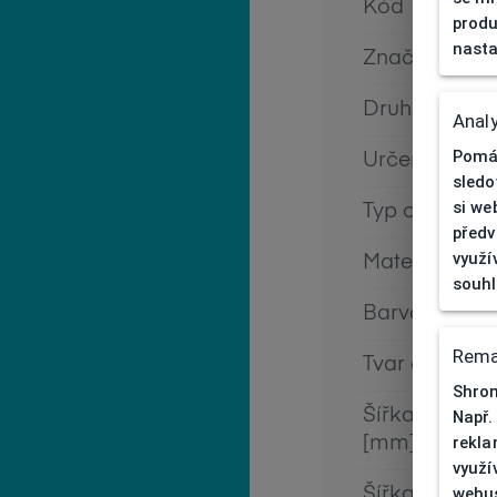
Kód
produ
nasta
Značka
Druh obruby
Analy
Pomáh
Určení
sledo
si we
Typ obruby
předv
využí
Materiál obr
souh
Barva obrub
Rema
Tvar obruby
Shrom
Šířka očnice
Např.
rekla
[mm]
využí
webus
Šířka nosník