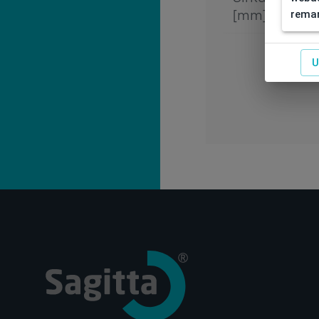
remar
[mm]
U