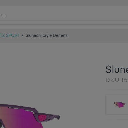
TZ SPORT
/
Sluneční brýle Demetz
Slun
D SUIT