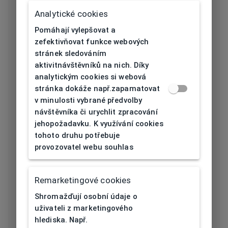
Délka stranice
135
Analytické cookies
[mm]
Pomáhají vylepšovat a
Typ nosníku
Guma
zefektivňovat funkce webových
stránek sledováním
Prohnutí očnice
aktivitnávštěvníků na nich. Díky
6
[báze]
analytickým cookies si webová
stránka dokáže např.zapamatovat
Flex
Ne
v minulosti vybrané předvolby
návštěvníka či urychlit zpracování
Materiál čočky
Plast
jehopožadavku. K využívání cookies
tohoto druhu potřebuje
Barva čočky
Růžová
provozovatel webu souhlas
Kategorie
Remarketingové cookies
slunečního
3
filtru
Shromažďují osobní údaje o
uživateli z marketingového
Vlastnosti
hlediska. Např.
Fotochromatické