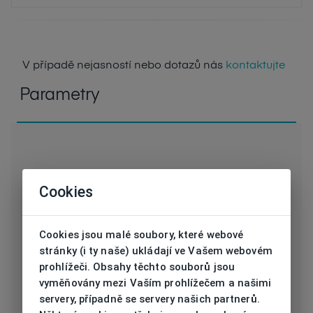
V případě nejasností nebo dotazů nás
kontaktujte
Parametry
D SUIT7874BK146
Cookies
Kód
SL
Značka
DEMETZ SPORT
Cookies jsou malé soubory, které webové
stránky (i ty naše) ukládají ve Vašem webovém
Druh obruby
Sluneční
prohlížeči. Obsahy těchto souborů jsou
vyměňovány mezi Vaším prohlížečem a našimi
Určení
Pánská
servery, případně se servery našich partnerů.