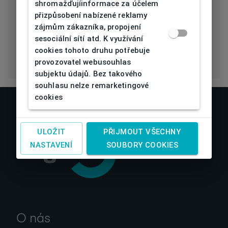
čočky
shromažďujíinformace za účelem
přizpůsobení nabízené reklamy
Eco Friendly
Ne
zájmům zákazníka, propojení
sesociální sítí atd. K využívání
cookies tohoto druhu potřebuje
provozovatel webusouhlas
subjektu údajů. Bez takového
souhlasu nelze remarketingové
cookies
ULOŽIT
PŘIJMOUT VŠECHNY
NASTAVENÍ
SOUBORY COOKIES
O nás