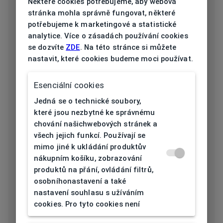
Některé cookies potřebujeme, aby webová
Typ obruby
Celoobruba
stránka mohla správně fungovat, některé
potřebujeme k marketingové a statistické
Materiál
analytice. Více o zásadách používání cookies
Plast
obruby
se dozvíte
ZDE
. Na této stránce si můžete
nastavit, které cookies budeme moci používat.
Barva obruby
Šedá
Esenciální cookies
Tvar obruby
Štít
Jedná se o technické soubory,
Šířka očnice
které jsou nezbytné ke správnému
146
[mm]
chování našichwebových stránek a
všech jejich funkcí. Používají se
Šířka nosníku
mimo jiné k ukládání produktův
40
nákupním košíku, zobrazování
[mm]
produktů na přání, ovládání filtrů,
osobníhonastavení a také
Výška očnice
nastavení souhlasu s užíváním
66
[mm]
cookies. Pro tyto cookies není