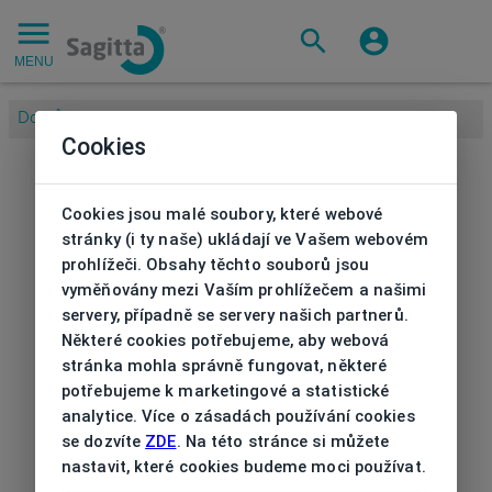
MENU
Domů
/
Značky
/
ELLE
/
Sluneční brýle Elle
Cookies
Cookies jsou malé soubory, které webové
stránky (i ty naše) ukládají ve Vašem webovém
prohlížeči. Obsahy těchto souborů jsou
vyměňovány mezi Vaším prohlížečem a našimi
servery, případně se servery našich partnerů.
Některé cookies potřebujeme, aby webová
stránka mohla správně fungovat, některé
potřebujeme k marketingové a statistické
analytice. Více o zásadách používání cookies
se dozvíte
ZDE
. Na této stránce si můžete
nastavit, které cookies budeme moci používat.