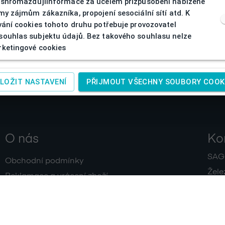
 shromažďujíinformace za účelem přizpůsobení nabízené
my zájmům zákazníka, propojení sesociální sítí atd. K
vání cookies tohoto druhu potřebuje provozovatel
ouhlas subjektu údajů. Bez takového souhlasu nelze
ketingové cookies
LOŽIT NASTAVENÍ
PŘIJMOUT VŠECHNY SOUBORY COOK
O nás
Ko
SAGIT
Obchodní podmínky
Žele
Reklamace a vrácení zboží
+420
Doprava a platby
IČ:
4
Zpracování osobních údajů
Kontakty