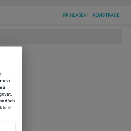
PŘIHLÁŠENÍ
REGISTRACE
e
 mezi
erů.
govat,
ásadách
 které