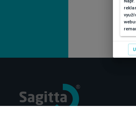
Např.
rekla
využí
webus
remar
U