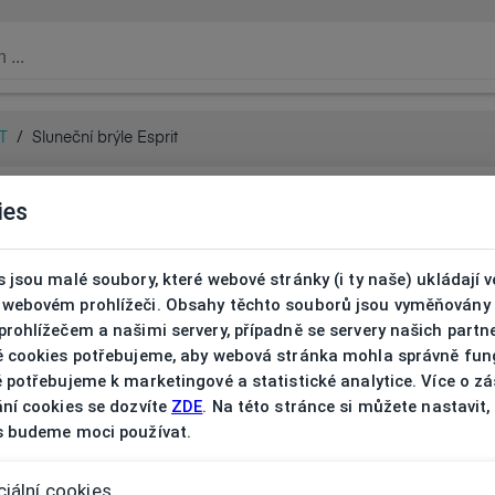
T
/
Sluneční brýle Esprit
ies
 jsou malé soubory, které webové stránky (i ty naše) ukládají v
webovém prohlížeči. Obsahy těchto souborů jsou vyměňovány
rohlížečem a našimi servery, případně se servery našich partn
é cookies potřebujeme, aby webová stránka mohla správně fun
 potřebujeme k marketingové a statistické analytice. Více o z
ní cookies se dozvíte
ZDE
. Na této stránce si můžete nastavit,
s budeme moci používat.
iální cookies