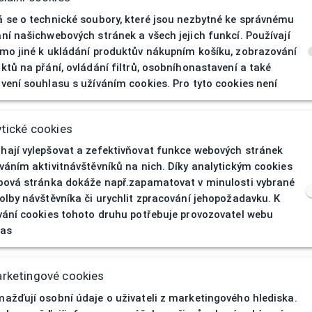
 se o technické soubory, které jsou nezbytné ke správnému
ní našichwebových stránek a všech jejich funkcí. Používají
mo jiné k ukládání produktův nákupním košíku, zobrazování
ktů na přání, ovládání filtrů, osobníhonastavení a také
vení souhlasu s užíváním cookies. Pro tyto cookies není
404
| Stránka nen
tické cookies
ají vylepšovat a zefektivňovat funkce webových stránek
váním aktivitnávštěvníků na nich. Díky analytickým cookies
bová stránka dokáže např.zapamatovat v minulosti vybrané
olby návštěvníka či urychlit zpracování jehopožadavku. K
vání cookies tohoto druhu potřebuje provozovatel webu
las
rketingové cookies
ažďují osobní údaje o uživateli z marketingového hlediska.