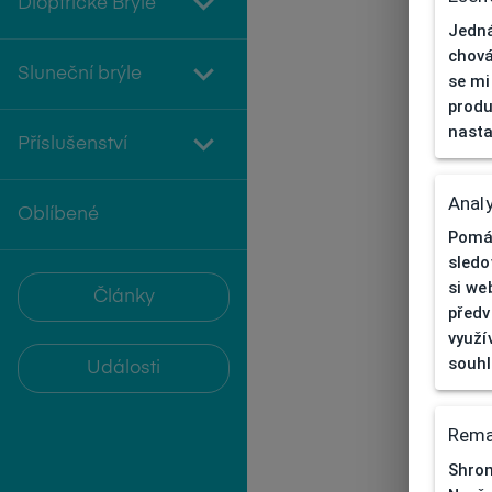
Dioptrické Brýle
Jedná
chová
Sluneční brýle
se mi
produ
nasta
Příslušenství
Analy
Oblíbené
Pomáh
sledo
si we
Články
předv
využí
souh
Události
Rema
Shrom