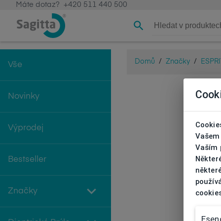
Máte dotaz?
+420 511 440 500
Domů
/
Značky
/
ESPRI
Vše
Cook
Novinky
Cookies
Výprodej
Vašem 
Vaším p
Někter
Bestseller
některé
používá
Značky
cookie
Esenc