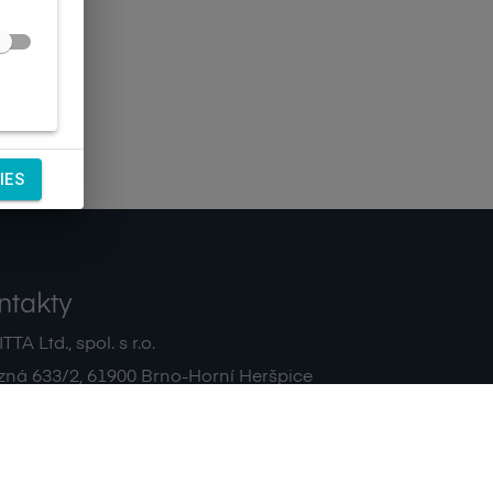
IES
ntakty
TA Ltd., spol. s r.o.
zná 633/2
,
61900
Brno-Horní Heršpice
|
 511 440 500
noreply@sagitta.cz
|
7908904
DIČ:
CZ47908904