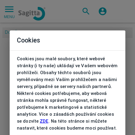
MENU
Domů
/
Sluneční brýle
/
Pánská
/
Sluneční brýle Esprit
Cookies
Cookies jsou malé soubory, které webové
stránky (i ty naše) ukládají ve Vašem webovém
prohlížeči. Obsahy těchto souborů jsou
vyměňovány mezi Vaším prohlížečem a našimi
servery, případně se servery našich partnerů.
Některé cookies potřebujeme, aby webová
stránka mohla správně fungovat, některé
potřebujeme k marketingové a statistické
analytice. Více o zásadách používání cookies
se dozvíte
ZDE
. Na této stránce si můžete
nastavit, které cookies budeme moci používat.