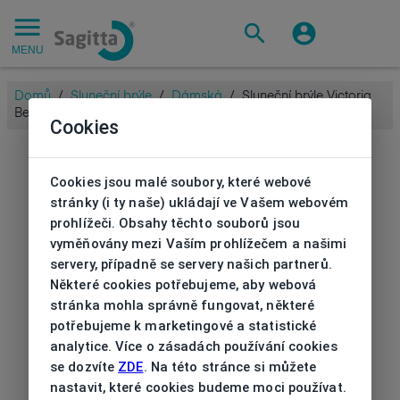
MENU
Domů
/
Sluneční brýle
/
Dámská
/
Sluneční brýle Victoria
Beckham
Cookies
Cookies jsou malé soubory, které webové
stránky (i ty naše) ukládají ve Vašem webovém
prohlížeči. Obsahy těchto souborů jsou
vyměňovány mezi Vaším prohlížečem a našimi
servery, případně se servery našich partnerů.
Některé cookies potřebujeme, aby webová
stránka mohla správně fungovat, některé
potřebujeme k marketingové a statistické
analytice. Více o zásadách používání cookies
se dozvíte
ZDE
. Na této stránce si můžete
nastavit, které cookies budeme moci používat.